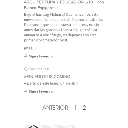
ARQUITECTURA Y EDUCACIÓN 1/10 _ con
Blanca Espigares
Bajo el hashtag #Eduarq10 comenzamos esta
nueva serie de la que os hablábamos el sábado.
Esperando que sea de vuestro interés y no sin
antes dar las gracias a Blanca Espigares* por
animarse a abrir fuego, os dejamos con este
primer y prometedor post.
(más…)
Sigue leyendo...
05/04/2014, 10:41
#EDUARQ10 IS COMING
A partir de este lunes, 07 de abril,
Sigue leyendo...
ANTERIOR
1
2