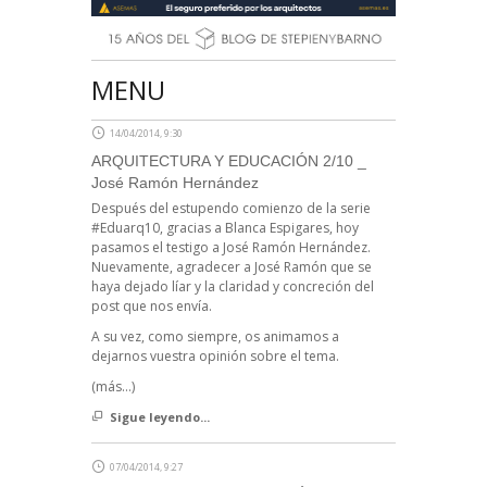
MENU
14/04/2014, 9:30
ARQUITECTURA Y EDUCACIÓN 2/10 _
José Ramón Hernández
Después del estupendo comienzo de la serie
#Eduarq10, gracias a Blanca Espigares, hoy
pasamos el testigo a José Ramón Hernández.
Nuevamente, agradecer a José Ramón que se
haya dejado líar y la claridad y concreción del
post que nos envía.
A su vez, como siempre, os animamos a
dejarnos vuestra opinión sobre el tema.
(más…)
Sigue leyendo...
07/04/2014, 9:27