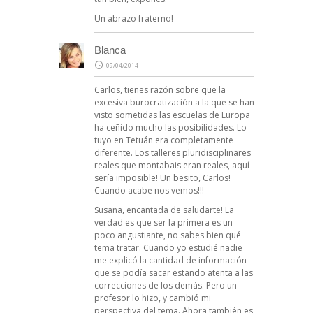
Un abrazo fraterno!
Blanca
09/04/2014
Carlos, tienes razón sobre que la
excesiva burocratización a la que se han
visto sometidas las escuelas de Europa
ha ceñido mucho las posibilidades. Lo
tuyo en Tetuán era completamente
diferente. Los talleres pluridisciplinares
reales que montabais eran reales, aquí
sería imposible! Un besito, Carlos!
Cuando acabe nos vemos!!!
Susana, encantada de saludarte! La
verdad es que ser la primera es un
poco angustiante, no sabes bien qué
tema tratar. Cuando yo estudié nadie
me explicó la cantidad de información
que se podía sacar estando atenta a las
correcciones de los demás. Pero un
profesor lo hizo, y cambió mi
perspectiva del tema. Ahora también es