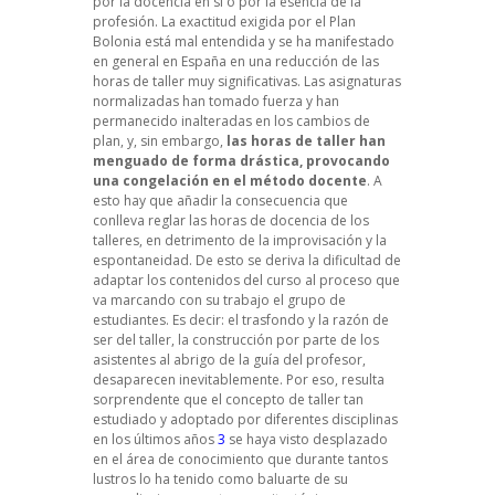
por la docencia en sí o por la esencia de la
profesión. La exactitud exigida por el Plan
Bolonia está mal entendida y se ha manifestado
en general en España en una reducción de las
horas de taller muy significativas. Las asignaturas
normalizadas han tomado fuerza y han
permanecido inalteradas en los cambios de
plan, y, sin embargo,
las horas de taller han
menguado de forma drástica, provocando
una congelación en el método docente
. A
esto hay que añadir la consecuencia que
conlleva reglar las horas de docencia de los
talleres, en detrimento de la improvisación y la
espontaneidad. De esto se deriva la dificultad de
adaptar los contenidos del curso al proceso que
va marcando con su trabajo el grupo de
estudiantes. Es decir: el trasfondo y la razón de
ser del taller, la construcción por parte de los
asistentes al abrigo de la guía del profesor,
desaparecen inevitablemente. Por eso, resulta
sorprendente que el concepto de taller tan
estudiado y adoptado por diferentes disciplinas
en los últimos años
3
se haya visto desplazado
en el área de conocimiento que durante tantos
lustros lo ha tenido como baluarte de su