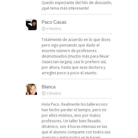
Quedo expectante del hilo de discusión,
¡qué tema más interesante!
Paco Casas
07/04/2014
Totalmente de acuerdo en lo que dices
pero sigo pensando que dado el
enorme número de profesores
desmotivados (mucho más para llevar
clases tan largas), casi lo prefiero así,
por ahora, hasta que seas doctora y
arregles poco a poco el asunto.
Blanca
07/04/2014
Hola Paco. Realmente los talleres nos
han hecho perder el tiempo, pero no
por ellos mismos, sino por malos
profesores. Un taller bien llevado,
dinámico, son 4 horas intensas en las
que el alumno comparte con todos sus
avances y entre todos se le hacen