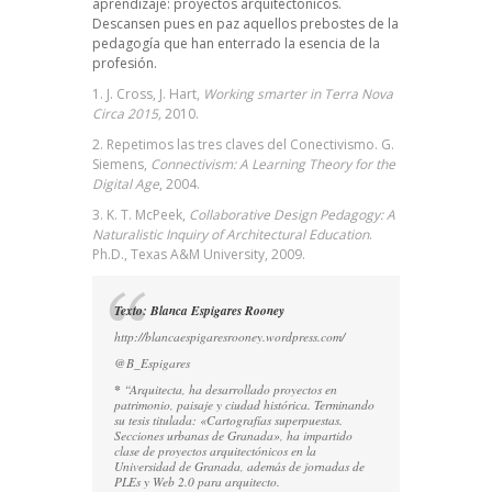
aprendizaje: proyectos arquitectónicos.
Descansen pues en paz aquellos prebostes de la
pedagogía que han enterrado la esencia de la
profesión.
1. J. Cross, J. Hart,
Working smarter in Terra Nova
Circa 2015,
2010.
2. Repetimos las tres claves del Conectivismo. G.
Siemens,
Connectivism
: A Learning Theory for the
Digital Age
, 2004.
3. K. T. McPeek,
Collaborative Design Pedagogy: A
Naturalistic Inquiry of Architectural Education
.
Ph.D., Texas A&M University, 2009.
Texto: Blanca Espigares Rooney
http://blancaespigaresrooney.wordpress.com/
@B_Espigares
*
“Arquitecta, ha desarrollado proyectos en
patrimonio, paisaje y ciudad histórica. Terminando
su tesis titulada: «Cartografías superpuestas.
Secciones urbanas de Granada», ha impartido
clase de proyectos arquitectónicos en la
Universidad de Granada, además de jornadas de
PLEs y Web 2.0 para arquitecto.