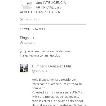
Una INTELIGENCIA
ARTIFICIAL para
ALBERTO CAMPO BAEZA
09/10/2024, 6:16
13 COMENTARIOS
Pingback
02/01/2016
yo quiero tener un millón de alumnos…
| arquitectura con minúsculas
Humberto González Ortiz
13/04/2014
Hola Blanca, me ha parecido bien
interesante tu artículo. De entrada, lo
comparto!
Yo estudié en la carrera en la UNAM en
México, a principios de los noventa
toda la carrera la hacíamos alrededor
del «taller», cada trimestre se planteaba