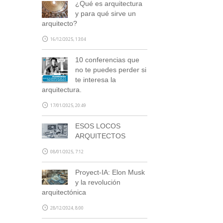
¿Qué es arquitectura
y para qué sirve un
arquitecto?
16/12/2025, 13:04
10 conferencias que
no te puedes perder si
te interesa la
arquitectura.
17/01/2025, 20:49
ESOS LOCOS
ARQUITECTOS
08/01/2025, 7:12
Proyect-IA: Elon Musk
y la revolución
arquitectónica
28/12/2024, 8:00