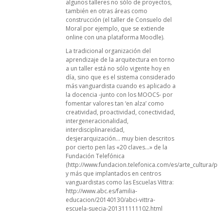
algunos talleres no sólo de proyectos,
también en otras áreas como
construcción (el taller de Consuelo del
Moral por ejemplo, que se extiende
online con una plataforma Moodle).
La tradicional organización del
aprendizaje de la arquitectura en torno
a un taller está no sólo vigente hoy en
día, sino que es el sistema considerado
más vanguardista cuando es aplicado a
la docencia -junto con los MOOCS- por
fomentar valores tan ‘en alza’ como
creatividad, proactividad, conectividad,
intergeneracionalidad,
interdisciplinareidad,
desjerarquización… muy bien descritos
por cierto pen las «20 claves…» de la
Fundación Telefónica
(
http://www.fundacion.telefonica.com/es/arte_cultura/
y más que implantados en centros
vanguardistas como las Escuelas Vittra:
http://www.abc.es/familia-
educacion/20140130/abci-vittra-
escuela-suecia-201311111102.html