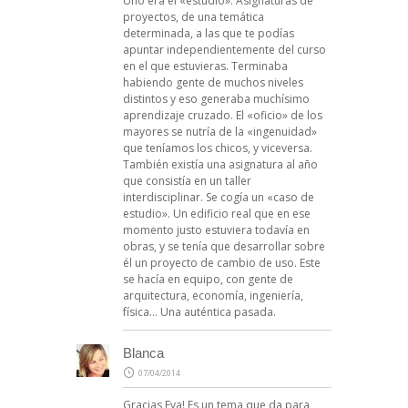
Uno era el «estudio». Asignaturas de
proyectos, de una temática
determinada, a las que te podías
apuntar independientemente del curso
en el que estuvieras. Terminaba
habiendo gente de muchos niveles
distintos y eso generaba muchísimo
aprendizaje cruzado. El «oficio» de los
mayores se nutría de la «ingenuidad»
que teníamos los chicos, y viceversa.
También existía una asignatura al año
que consistía en un taller
interdisciplinar. Se cogía un «caso de
estudio». Un edificio real que en ese
momento justo estuviera todavía en
obras, y se tenía que desarrollar sobre
él un proyecto de cambio de uso. Este
se hacía en equipo, con gente de
arquitectura, economía, ingeniería,
física… Una auténtica pasada.
Blanca
07/04/2014
Gracias Eva! Es un tema que da para