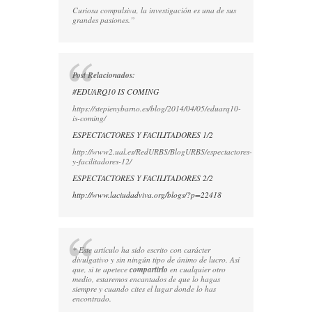
Curiosa compulsiva, la investigación es una de sus
grandes pasiones.”
Post Relacionados:
#EDUARQ10 IS COMING
https://stepienybarno.es/blog/2014/04/05/eduarq10-
is-coming/
ESPECTACTORES Y FACILITADORES 1/2
http://www2.ual.es/RedURBS/BlogURBS/espectactores-
y-facilitadores-12/
ESPECTACTORES Y FACILITADORES 2/2
http://www.laciudadviva.org/blogs/?p=22418
* Este artículo ha sido escrito con carácter
divulgativo y sin ningún tipo de ánimo de lucro. Así
que, si te apetece
compartirlo
en cualquier otro
medio, estaremos encantados de que lo hagas
siempre y cuando cites el lugar donde lo has
encontrado.