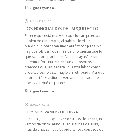
Sigue leyendo...
04/10/2010, 11:47
LOS HONORARIOS DEL ARQUITECTO
Parece que está mal visto que los arquitectos
hablen de dinero y si, al hablar de él, se quejan
puede que parezcan unos auténticos jetas. No
hay que olvidar, que más de uno piensa que lo
que se cobra por hacer “cuatro rayas” es una
auténtica fortuna. Sin embargo nosotros
creemos que, en general, nuestra labor como
arquitectos no está muy bien retribuida. Así que,
sobre estás vicisitudes versará la entrada de
hoy. A ver qué os parece.
Sigue leyendo...
26/09/2010, 21:21
HOY NOS VAMOS DE OBRA
Pues eso, que hoy en vez de irnos de jarana, nos
vamos de obra. Aunque, en algunas de ellas,
más de uno, se haya bebido tantos copazos de