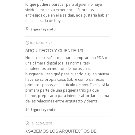
lo que pudiera parecer para alguien no haya
vivido nunca esta experiencia. Sobre los
entresijos que en ella se dan, nos gustaría hablar
en la entrada de hoy.
Sigue leyendo...
09/11/2009, 20:28
ARQUITECTO Y CLIENTE 1/3
No es de extrañar que para comprar una PDA o
una cámara digital (de las normalitas)
empleemos un montón de horas en su
busqueda. Pero qué pasa cuando alguien piensa
hacerse su propia casa. Sobre cómo dar esos
primeros pasos va el artículo de hoy. Este será la
primera parte de una pequeña trilogía que
hemos preparado para intentar abordar el tema
de las relaciones entre arquitecto y cliente.
Sigue leyendo...
11/10/2009, 23:37
¿SABEMOS LOS ARQUITECTOS DE