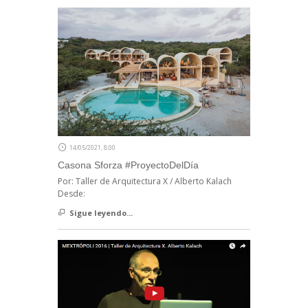
14/05/2021, 8:00
Casona Sforza #ProyectoDelDía
Por: Taller de Arquitectura X / Alberto Kalach
Desde:
Sigue leyendo...