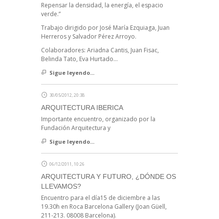
Repensar la densidad, la energía, el espacio
verde.”
Trabajo dirigido por José María Ezquiaga, Juan
Herreros y Salvador Pérez Arroyo.
Colaboradores: Ariadna Cantis, Juan Fisac,
Belinda Tato, Eva Hurtado…
Sigue leyendo...
30/05/2012, 20:38
ARQUITECTURA IBERICA
Importante encuentro, organizado por la
Fundación Arquitectura y
Sigue leyendo...
06/12/2011, 10:26
ARQUITECTURA Y FUTURO, ¿DÓNDE OS
LLEVAMOS?
Encuentro para el día15 de diciembre a las
19.30h en Roca Barcelona Gallery (Joan Güell,
211-213. 08008 Barcelona).