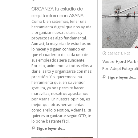
ORGANIZA tu estudio de
arquitectura con ASANA
Como bien sabemos, tener una
herramienta digital que nos ayude
a organizar nuestras tareas y
proyectos es algo fundamental.
Aún así, la mayoría de estudios no
lo hacen y siguen confiando en
20/04/2018, 14:27
que el cuaderno de cada uno de
sus empleados será suficiente.
Vestre Fjord Park
Por ello, animamos a todos ellos a
Por: Adept Fotograf
dar el salto y organizarse con más
precisión. Y si queremos una
Sigue leyendo...
herramienta que, en su versión
gratuita, ya nos permite hacer
maravillas, nosotros apostamos
por Asana. En nuestra opinión, es
mejor que otras herramientas
como Trello o Notion, Además, si
quieres organizarte según GTD, te
lo pone bastante fácil.
Sigue leyendo...