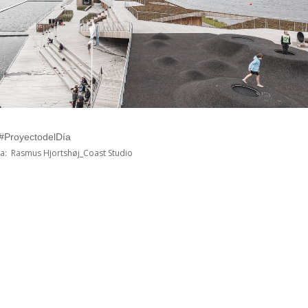
 #ProyectodelDía
ía: Rasmus Hjortshøj_Coast Studio