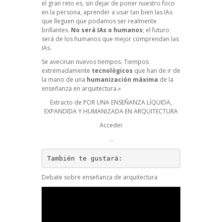
el gran reto es, sin dejar de poner nuestro foco
en la persona, aprender a usar tan bien las IAs
que lleguen que podamos ser realmente
brillantes.
No será IAs o humanos
; el futuro
será de los humanos que mejor comprendan las
IAs.
Se avecinan nuevos tiempos. Tiempos
extremadamente
tecnológicos
que han de ir de
la mano de una
humanización máxima
de la
enseñanza en arquitectura.»
Extracto de POR UNA ENSEÑANZA LÍQUIDA,
EXPANDIDA Y HUMANIZADA EN ARQUITECTURA
Acceder
…
También te gustará:
Debate sobre enseñanza de arquitectura