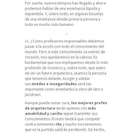
Por suerte, nuevos tiempos han llegado y ahora
podemos hablar de una enseñanza líquida y
expandida. Y, sobre todo, en algunas Escuelas
de una enseñanza donde prima la persona y
todo es mucho más humano.
…
«(…) Como profesores responsables debemos
pasar a la acción con todo el conocimiento del
mundo. Pero si este conocimiento va exento de
corazón, nos quedaremos en la cabeza. Es
fundamental que nos impliquemos desde lo más
profundo de nosotros y, sobre todo, que antes
de ver un futuro arquitectos, veamos la persona
que tenemos delante. Acoger y validar
sus
miedos e inseguridades
será tan
importante como enseñarles la obra de Sert o
Jacobsen.
Aunque pueda sonar cursi
, los mejores profes
de arquitectura
serán quienes con
más
amabilidad y cariño
sepan transmitir sus
conocimientos. El resto tendrá que competir
contra inminentes
IAs
y mucho nos tememos
que en la partida saldrán perdiendo. De hecho,