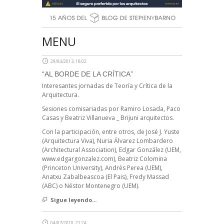
MENU
29/04/2013, 18:02
“AL BORDE DE LA CRÍTICA”
Interesantes jornadas de Teoría y Crítica de la
Arquitectura.
Sesiones comisariadas por Ramiro Losada, Paco
Casas y Beatriz Villanueva _ Brijuni arquitectos.
Con la participación, entre otros, de José J. Yuste
(Arquitectura Viva), Nuria Álvarez Lombardero
(Architectural Association), Edgar González (UEM,
www.edgargonzalez.com), Beatriz Colomina
(Princeton University), Andrés Perea (UEM),
Anatxu Zabalbeascoa (El Pais), Fredy Massad
(ABC) o Néstor Montenegro (UEM).
Sigue leyendo...
04/07/2010, 21:24