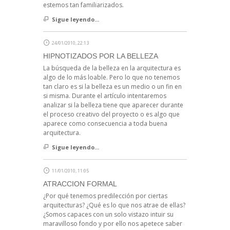
estemos tan familiarizados.
Sigue leyendo...
24/01/2010, 22:13
HIPNOTIZADOS POR LA BELLEZA
La búsqueda de la belleza en la arquitectura es
algo de lo más loable. Pero lo que no tenemos
tan claro es si la belleza es un medio o un fin en
si misma. Durante el artículo intentaremos
analizar si la belleza tiene que aparecer durante
el proceso creativo del proyecto o es algo que
aparece como consecuencia a toda buena
arquitectura.
Sigue leyendo...
11/01/2010, 11:05
ATRACCION FORMAL
¿Por qué tenemos predilección por ciertas
arquitecturas? ¿Qué es lo que nos atrae de ellas?
¿Somos capaces con un solo vistazo intuir su
maravilloso fondo y por ello nos apetece saber