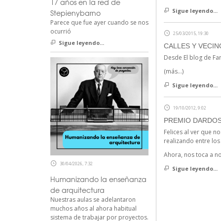
17 años en la red de
Sigue leyendo...
Stepienybarno
Parece que fue ayer cuando se nos
ocurrió
25/03/2015, 19:30
Sigue leyendo...
CALLES Y VECIN
Desde El blog de Fa
(más…)
Sigue leyendo...
19/10/2012, 9:02
PREMIO DARDOS
Felices al ver que n
realizando entre los
Ahora, nos toca a n
30/04/2026, 7:32
Sigue leyendo...
Humanizando la enseñanza
de arquitectura
Nuestras aulas se adelantaron
muchos años al ahora habitual
sistema de trabajar por proyectos.