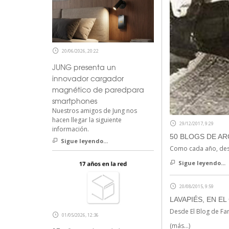
20/06/2026, 20:22
JUNG presenta un
innovador cargador
magnético de paredpara
smartphones
Nuestros amigos de Jung nos
hacen llegar la siguiente
29/12/2017, 9:29
información.
50 BLOGS DE AR
Sigue leyendo...
Como cada año, des
Sigue leyendo...
20/08/2015, 9:59
LAVAPIÉS, EN E
Desde El Blog de Fa
01/05/2026, 12:36
(más…)