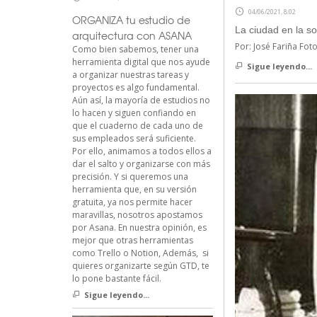
04/06/2021, 8:02
ORGANIZA tu estudio de
La ciudad en la so
arquitectura con ASANA
Por: José Fariña Fot
Como bien sabemos, tener una
herramienta digital que nos ayude
Sigue leyendo...
a organizar nuestras tareas y
proyectos es algo fundamental.
Aún así, la mayoría de estudios no
lo hacen y siguen confiando en
que el cuaderno de cada uno de
sus empleados será suficiente.
Por ello, animamos a todos ellos a
dar el salto y organizarse con más
precisión. Y si queremos una
herramienta que, en su versión
gratuita, ya nos permite hacer
maravillas, nosotros apostamos
por Asana. En nuestra opinión, es
mejor que otras herramientas
como Trello o Notion, Además, si
quieres organizarte según GTD, te
lo pone bastante fácil.
Sigue leyendo...