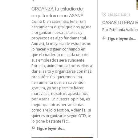
ORGANIZA tu estudio de
arquitectura con ASANA
06/09/2016, 20:15
Como bien sabemos, tener una
CASAS LITERAL
herramienta digital que nos ayude
Por Estefanía Valld
a organizar nuestras tareas y
proyectos es algo fundamental.
Sigue leyendo...
Aún así, la mayoría de estudios no
lo hacen y siguen confiando en
que el cuaderno de cada uno de
sus empleados será suficiente.
Por ello, animamos a todos ellos a
dar el salto y organizarse con más
precisión. Y si queremos una
herramienta que, en su versión
gratuita, ya nos permite hacer
maravillas, nosotros apostamos
por Asana. En nuestra opinión, es
mejor que otras herramientas
como Trello o Notion, Además, si
quieres organizarte según GTD, te
lo pone bastante fácil.
Sigue leyendo...