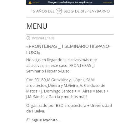
MENU
15/05/2013, 18:33
«FRONTEIRAS _ I SEMINARIO HISPANO-
LUSO»
Nos siguen llegando iniciativas más que
atractivas, en este caso: FRONTEiRAS _ I
Seminario Hispano-Luso.
Con SOL89_M.González y J.López, SAMI
arquitectos_I.Vieira y M.Vieira, A. Cardoso de
Matos + J. Domingo Santos + M. Aires Mateus +
J.M. Sánchez García y muchos más!
Organizado por BSO arquitectura + Universidad
de Huelva.
Sigue leyendo...