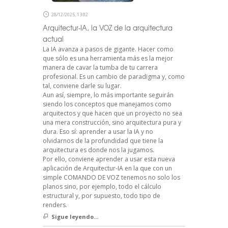
28/12/2025, 13:02
Arquitectur-IA, la VOZ de la arquitectura
actual
La IA avanza a pasos de gigante. Hacer como
que sólo es una herramienta más es la mejor
manera de cavar la tumba de tu carrera
profesional. Es un cambio de paradigma y, como
tal, conviene darle su lugar.
Aun así, siempre, lo más importante seguirán
siendo los conceptos que manejamos como
arquitectos y que hacen que un proyecto no sea
una mera construcción, sino arquitectura pura y
dura. Eso sí: aprender a usar la IA y no
olvidarnos de la profundidad que tiene la
arquitectura es donde nos la jugamos.
Por ello, conviene aprender a usar esta nueva
aplicación de Arquitectur-IA en la que con un
simple COMANDO DE VOZ tenemos no solo los
planos sino, por ejemplo, todo el cálculo
estructural y, por supuesto, todo tipo de
renders.
Sigue leyendo...