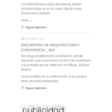
Con Ethel Baraona (Dpr-Barcelona), Nacho
Grávalos (Esto no es un solar), María Arana
(Zaramari) y Zuloark.
(más…)
Sigue leyendo...
29/10/2012, 11:04
ENCUENTRO DE ARQUITECTURA Y
CONVIVENCIA _ BAT
Nos llega amablemente la invitación, desde
Zaramari, para acercarnos el día 9 de noviembre
a la jornada que se celebrará en Bilbao_ Bizkaia
Aretoa.
Como podéis ver a continuación, el programa
tiene una pinta estupenda.
Sigue leyendo...