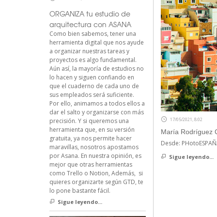
ORGANIZA tu estudio de
arquitectura con ASANA
Como bien sabemos, tener una
herramienta digital que nos ayude
a organizar nuestras tareas y
proyectos es algo fundamental.
Aún así, la mayoría de estudios no
lo hacen y siguen confiando en
que el cuaderno de cada uno de
sus empleados será suficiente.
Por ello, animamos a todos ellos a
dar el salto y organizarse con más
17/05/2021, 8:02
precisión. Y si queremos una
herramienta que, en su versión
María Rodríguez 
gratuita, ya nos permite hacer
Desde: PHotoESPAÑ
maravillas, nosotros apostamos
por Asana. En nuestra opinión, es
Sigue leyendo...
mejor que otras herramientas
como Trello o Notion, Además, si
quieres organizarte según GTD, te
lo pone bastante fácil.
Sigue leyendo...