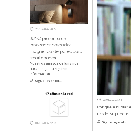
20/06/2026, 20:22
JUNG presenta un
innovador cargador
magnético de paredpara
smartphones
Nuestros amigos de Jung nos
hacen llegar la siguiente
información.
Sigue leyendo...
03/01/2020, 8:01
Por qué estudiar A
Desde: Arquitectura
Sigue leyendo...
01/05/2026, 12:36