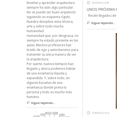
Enseñar y aprender arquitectura
25/10/2016, 8:50
siempre ha sido algo particular.
UNOS PRÓXIMA 
No se puede ser buen arquitecto
Recién llegados de 
siguiendo un esquema rígido.
Nuestra disciplina aúna técnica,
Sigue leyendo...
arte y sobre todo mucha
humanidad.
Humanidad que, por desgracia, no
siempre ha estado presente en las
aulas. Muchos profesores han
tirado de ego y autoritarismo para
transmitir su única manera de ver
la arquitectura.
Por suerte, nuevos tiempos han
llegado y ahora podemos hablar
de una enseñanza líquida y
expandida. Y, sobre todo, en
algunas Escuelas de una
enseñanza donde prima la
persona y todo es mucho más
humano.
Sigue leyendo...
21/09/2016, 9:23