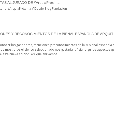
TAS AL JURADO DE #ArquiaPróxima
sario #ArquiaPróxima V Desde Blog Fundación
IONES Y RECONOCIMIENTOS DE LA BIENAL ESPAÑOLA DE ARQUI
onocer los ganadores, menciones y reconocimientos de la XI bienal española d
e mostraros el elenco seleccionado nos gustaría reflejar algunos aspectos qu
e esta nueva edición. Así que ahí vamos.