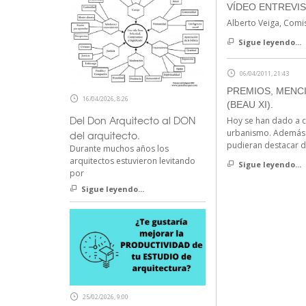
VÍDEO ENTREVIS
Alberto Veiga, Comi
Sigue leyendo...
06/04/2011, 21:43
PREMIOS, MENC
16/04/2026, 8:26
(BEAU XI).
Del Don Arquitecto al DON
Hoy se han dado a c
urbanismo. Además d
del arquitecto.
pudieran destacar d
Durante muchos años los
arquitectos estuvieron levitando
Sigue leyendo...
por
Sigue leyendo...
25/02/2026, 9:00