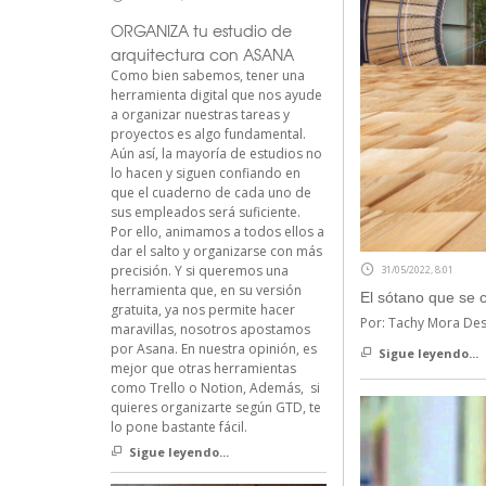
ORGANIZA tu estudio de
arquitectura con ASANA
Como bien sabemos, tener una
herramienta digital que nos ayude
a organizar nuestras tareas y
proyectos es algo fundamental.
Aún así, la mayoría de estudios no
lo hacen y siguen confiando en
que el cuaderno de cada uno de
sus empleados será suficiente.
Por ello, animamos a todos ellos a
dar el salto y organizarse con más
precisión. Y si queremos una
31/05/2022, 8:01
herramienta que, en su versión
El sótano que se c
gratuita, ya nos permite hacer
Por: Tachy Mora Desd
maravillas, nosotros apostamos
por Asana. En nuestra opinión, es
Sigue leyendo...
mejor que otras herramientas
como Trello o Notion, Además, si
quieres organizarte según GTD, te
lo pone bastante fácil.
Sigue leyendo...