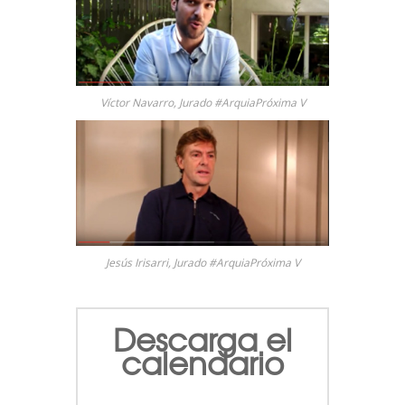
Víctor Navarro, Jurado #ArquiaPróxima V
Jesús Irisarri, Jurado #ArquiaPróxima V
Descarga el
calendario