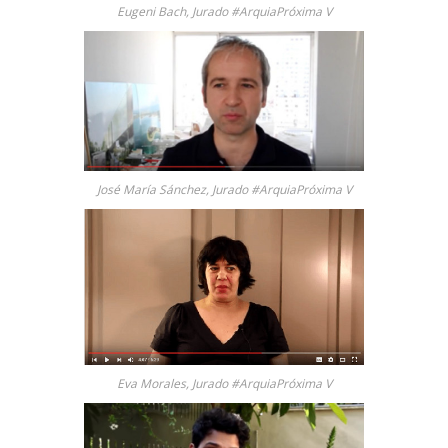
Eugeni Bach, Jurado #ArquiaPróxima V
José María Sánchez, Jurado #ArquiaPróxima V
Eva Morales, Jurado #ArquiaPróxima V