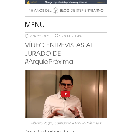
MENU
21/09/2016, 9:23
SIN COMENTARIOS
VÍDEO ENTREVISTAS AL
JURADO DE
#ArquiaPróxima
Alberto Veiga, Comisario #ArquiaPróxima V
Desde
Blog Fundación Arquia