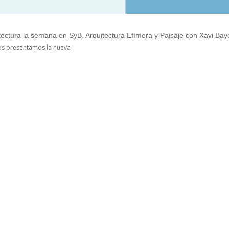
atectura la semana en SyB. Arquitectura Efímera y Paisaje con Xavi Ba
s presentamos la nueva