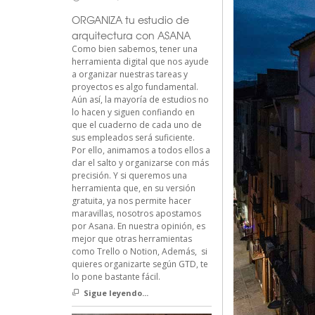
ORGANIZA tu estudio de
arquitectura con ASANA
Como bien sabemos, tener una
herramienta digital que nos ayude
a organizar nuestras tareas y
proyectos es algo fundamental.
Aún así, la mayoría de estudios no
lo hacen y siguen confiando en
que el cuaderno de cada uno de
sus empleados será suficiente.
Por ello, animamos a todos ellos a
dar el salto y organizarse con más
precisión. Y si queremos una
herramienta que, en su versión
gratuita, ya nos permite hacer
maravillas, nosotros apostamos
por Asana. En nuestra opinión, es
mejor que otras herramientas
como Trello o Notion, Además, si
quieres organizarte según GTD, te
lo pone bastante fácil.
Sigue leyendo...