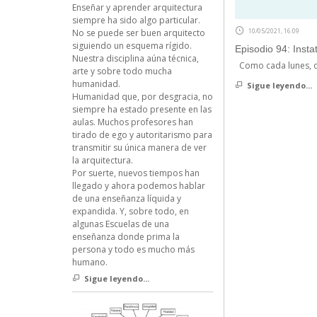
Enseñar y aprender arquitectura
siempre ha sido algo particular.
10/05/2021, 16:09
No se puede ser buen arquitecto
siguiendo un esquema rígido.
Episodio 94: Inst
Nuestra disciplina aúna técnica,
Como cada lunes, o
arte y sobre todo mucha
humanidad.
Sigue leyendo...
Humanidad que, por desgracia, no
siempre ha estado presente en las
aulas. Muchos profesores han
tirado de ego y autoritarismo para
transmitir su única manera de ver
la arquitectura.
Por suerte, nuevos tiempos han
llegado y ahora podemos hablar
de una enseñanza líquida y
expandida. Y, sobre todo, en
algunas Escuelas de una
enseñanza donde prima la
persona y todo es mucho más
humano.
Sigue leyendo...