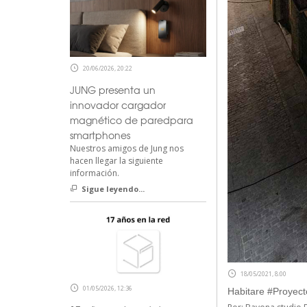
20/06/2026, 20:22
JUNG presenta un
innovador cargador
magnético de paredpara
smartphones
Nuestros amigos de Jung nos
hacen llegar la siguiente
información.
Sigue leyendo...
18/05/2021, 8:00
01/05/2026, 12:36
Habitare #Proyec