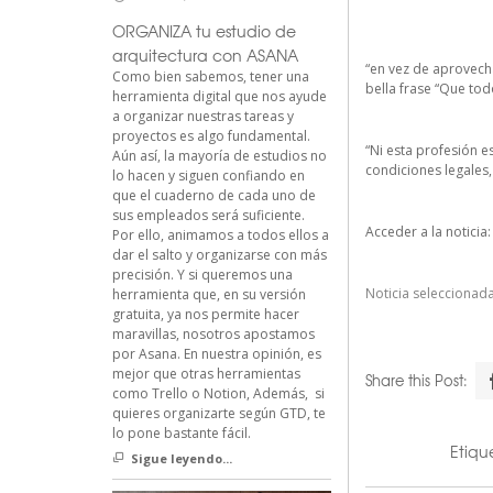
ORGANIZA tu estudio de
arquitectura con ASANA
“en vez de aprovecha
Como bien sabemos, tener una
bella frase “Que tod
herramienta digital que nos ayude
a organizar nuestras tareas y
proyectos es algo fundamental.
“Ni esta profesión e
Aún así, la mayoría de estudios no
condiciones legales, 
lo hacen y siguen confiando en
que el cuaderno de cada uno de
sus empleados será suficiente.
Acceder a la noticia
Por ello, animamos a todos ellos a
dar el salto y organizarse con más
precisión. Y si queremos una
Noticia seleccionada
herramienta que, en su versión
gratuita, ya nos permite hacer
maravillas, nosotros apostamos
por Asana. En nuestra opinión, es
mejor que otras herramientas
Share this Post:
como Trello o Notion, Además, si
quieres organizarte según GTD, te
lo pone bastante fácil.
Etiq
Sigue leyendo...