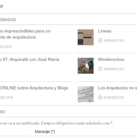
or
IONADOS
os imprescindibles para un
Líneas
nte de arquitectura
25/08/2021, 8:01
022, 8:03
o 97: Arquicafé con José María
Miniderechos
09/04/2021, 8:01
ONLINE sobre Arquitectura y Blogs
Los Arquitectos no 
020, 19:59
01/05/2020, 8:01
RIO
eo no va a ser publicada. Campos obligatirios están señalados con
*
Mensaje
(*)