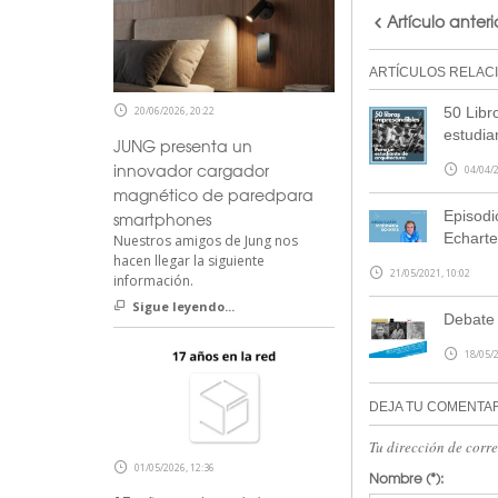
Artículo anteri
ARTÍCULOS RELAC
20/06/2026, 20:22
50 Libr
estudia
JUNG presenta un
innovador cargador
04/04/2
magnético de paredpara
Episodi
smartphones
Echarte
Nuestros amigos de Jung nos
hacen llegar la siguiente
21/05/2021, 10:02
información.
Sigue leyendo...
Debate 
18/05/2
DEJA TU COMENTA
Tu dirección de corr
01/05/2026, 12:36
Nombre
(*):