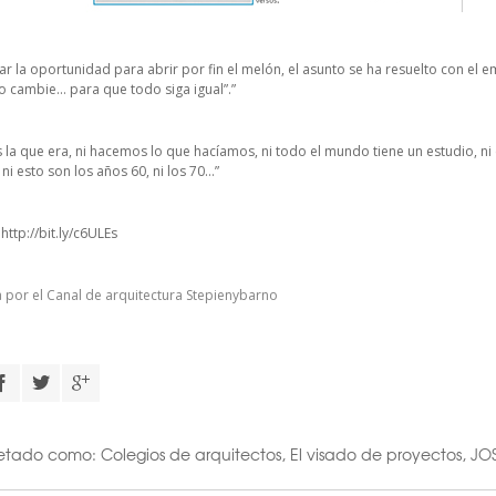
r la oportunidad para abrir por fin el melón, el asunto se ha resuelto con el e
o cambie… para que todo siga igual”.”
s la que era, ni hacemos lo que hacíamos, ni todo el mundo tiene un estudio, ni
ni esto son los años 60, ni los 70…”
:
http://bit.ly/c6ULEs
 por el Canal de arquitectura
Stepienybarno
uetado como:
Colegios de arquitectos
,
El visado de proyectos
,
JO