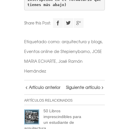
tienes más abajo)
Descarga el
Share this Post:
calendario
Etiquetado como:
arquitectura y blogs
,
Realiza tu suscripción a
Eventos online de Stepienybarno
,
JOSE
nuestra newsletter a través
MARIA ECHARTE
,
José Ramón
de este formulario
y accede
Hernández
al archivo descargable del
calendario de Arquitectas
Ocultas.
Artículo anterior
Siguiente artículo
Consulta tu correo para
confirmar la inscripción y
ARTÍCULOS RELACIONADOS
recibir noticias de nuestra
50 Libros
parte.
imprescindibles para
un estudiante de
NOTA: En el caso de no haber recibido el
arquitectura