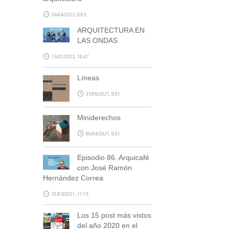
correo de confirmación por nuestra
04/04/2022, 8:03
parte, escríbenos a
blog@stepienybarno.es
ARQUITECTURA EN
LAS ONDAS
15/02/2022, 18:47
Líneas
25/08/2021, 8:01
Miniderechos
SUSCRÍBETE
09/04/2021, 8:01
Episodio 86. Arquicafé
con José Ramón
Hernández Correa
31/03/2021, 11:15
Los 15 post más vistos
del año 2020 en el