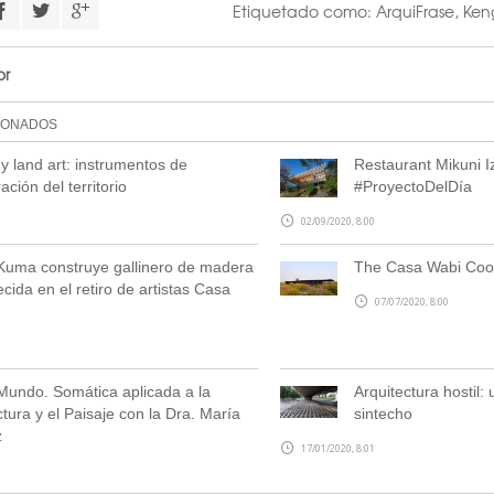
Etiquetado como:
ArquiFrase
,
Ken
or
IONADOS
 y land art: instrumentos de
Restaurant Mikuni 
ción del territorio
#ProyectoDelDía
02/09/2020, 8:00
uma construye gallinero de madera
The Casa Wabi Coo
cida en el retiro de artistas Casa
07/07/2020, 8:00
undo. Somática aplicada a la
Arquitectura hostil:
ctura y el Paisaje con la Dra. María
sintecho
z
17/01/2020, 8:01