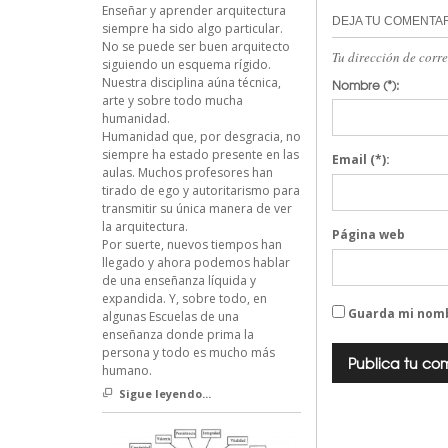
Enseñar y aprender arquitectura
DEJA TU COMENTA
siempre ha sido algo particular.
No se puede ser buen arquitecto
Tu dirección de corr
siguiendo un esquema rígido.
Nuestra disciplina aúna técnica,
Nombre
(*):
arte y sobre todo mucha
humanidad.
Humanidad que, por desgracia, no
siempre ha estado presente en las
Email
(*):
aulas. Muchos profesores han
tirado de ego y autoritarismo para
transmitir su única manera de ver
la arquitectura.
Página web
Por suerte, nuevos tiempos han
llegado y ahora podemos hablar
de una enseñanza líquida y
expandida. Y, sobre todo, en
Guarda mi nomb
algunas Escuelas de una
enseñanza donde prima la
persona y todo es mucho más
humano.
Sigue leyendo...