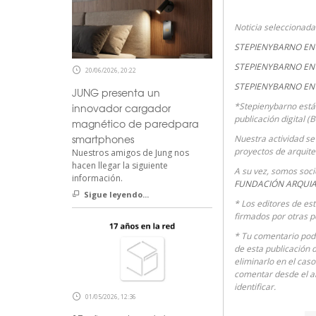
Noticia seleccionad
STEPIENYBARNO EN 
STEPIENYBARNO EN 
20/06/2026, 20:22
STEPIENYBARNO EN
JUNG presenta un
*Stepienybarno está
innovador cargador
publicación digital (
magnético de paredpara
smartphones
Nuestra actividad se 
proyectos de arquite
Nuestros amigos de Jung nos
hacen llegar la siguiente
A su vez, somos soc
información.
FUNDACIÓN ARQUI
Sigue leyendo...
* Los editores de es
firmados por otras p
* Tu comentario podr
de esta publicación 
eliminarlo en el cas
comentar desde el 
identificar.
01/05/2026, 12:36