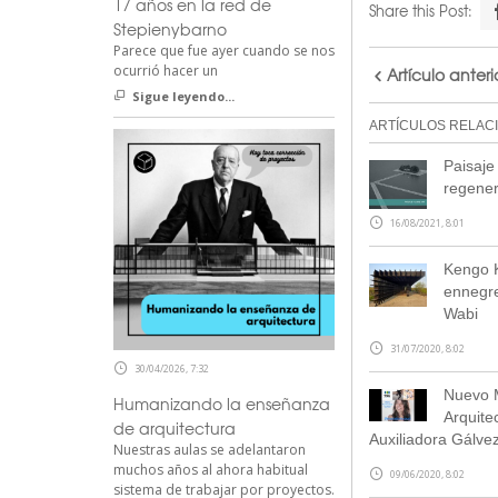
17 años en la red de
Share this Post:
Stepienybarno
Parece que fue ayer cuando se nos
ocurrió hacer un
Artículo anteri
Sigue leyendo...
ARTÍCULOS RELAC
Paisaje
regenera
16/08/2021, 8:01
Kengo K
ennegre
Wabi
31/07/2020, 8:02
30/04/2026, 7:32
Nuevo M
Humanizando la enseñanza
Arquite
de arquitectura
Auxiliadora Gálve
Nuestras aulas se adelantaron
muchos años al ahora habitual
09/06/2020, 8:02
sistema de trabajar por proyectos.