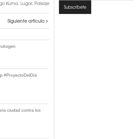
go Kuma
,
Lugar
,
Paisaje
Siguiente artículo
Izukogen
p #ProyectoDelDía
 una ciudad contra los