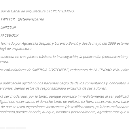
a por el Canal de arquitectura STEPIENYBARNO.
TWITTER _ @stepienybarno
LINKEDIN
 FACEBOOK
 formado por Agnieszka Stepien y Lorenzo Barnó y desde mayo del 2009 estamos
Blog) de arquitectura.
sustenta en tres pilares básicos: la investigación, la publicación (comunicación y 
ctura.
ios cofundadores de
SINERGIA SOSTENIBLE
, redactores de
LA CIUDAD VIVA
y dir
A
.
ta publicación digital no nos hacemos cargo de de los comentarios y conceptos ve
ersonas, siendo éstos de responsabilidad exclusiva de sus autores.
á ser moderado, por lo tanto, aunque aparezca inmediatamente al ser publicado 
digital nos reservamos el derecho tanto de editarlo (si fuera necesario, para hac
o de que se usen expresiones incorrectas (descalificaciones, palabras malsonantes
anonimato puedes hacerlo, aunque, nosotros personalmente, agradecemos que