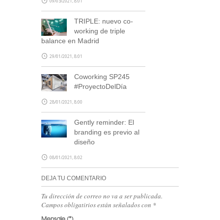
09/03/2021, 8:01
TRIPLE: nuevo co-
working de triple
balance en Madrid
29/01/2021, 8:01
Coworking SP245
#ProyectoDelDía
28/01/2021, 8:00
Gently reminder: El
branding es previo al
diseño
08/01/2021, 8:02
DEJA TU COMENTARIO
Tu dirección de correo no va a ser publicada.
Campos obligatirios están señalados con
*
Mensaje
(*)