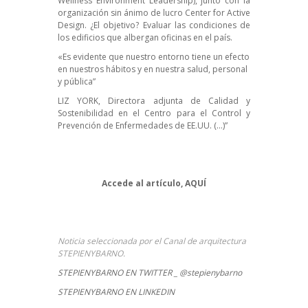
Wellness Environment Leadership), junto con la
organización sin ánimo de lucro
Center for Active
Design
. ¿El objetivo? Evaluar las condiciones de
los edificios que albergan oficinas en el país.
«Es evidente que nuestro entorno tiene un efecto
en nuestros hábitos y en nuestra salud, personal
y pública”
LIZ YORK, Directora adjunta de Calidad y
Sostenibilidad en el Centro para el Control y
Prevención de Enfermedades de EE.UU. (…)”
Accede al artículo,
AQUÍ
Noticia seleccionada por el Canal de arquitectura
STEPIENYBARNO.
STEPIENYBARNO EN TWITTER _ @stepienybarno
STEPIENYBARNO EN LINKEDIN