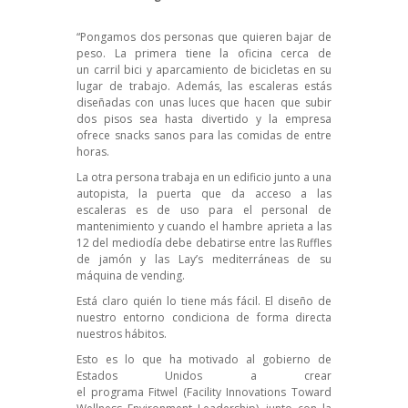
“Pongamos dos personas que quieren bajar de
peso. La primera tiene la oficina cerca de
un
carril bici y aparcamiento de bicicletas en su
lugar de trabajo
. Además, las escaleras estás
diseñadas con unas luces que hacen que subir
dos pisos sea hasta divertido y la empresa
ofrece
snacks sanos
para las comidas de entre
horas.
La otra persona trabaja en un edificio junto a una
autopista, la puerta que da acceso a
las
escaleras es de uso para el personal de
mantenimiento
y cuando el hambre aprieta a las
12 del mediodía debe debatirse entre las Ruffles
de jamón y las Lay’s mediterráneas de su
máquina de
vending
.
Está claro quién lo tiene más fácil.
El diseño de
nuestro entorno condiciona de forma directa
nuestros hábitos
.
Esto es lo que ha motivado al gobierno de
Estados Unidos a crear
el
programa
Fitwel
(Facility Innovations Toward