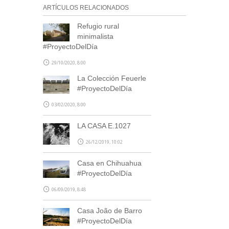
ARTÍCULOS RELACIONADOS
Refugio rural
minimalista
#ProyectoDelDía
29/10/2020, 8:00
La Colección Feuerle
#ProyectoDelDía
03/02/2020, 8:00
LA CASA E.1027
26/12/2019, 10:02
Casa en Chihuahua
#ProyectoDelDía
06/09/2019, 8:48
Casa João de Barro
#ProyectoDelDía