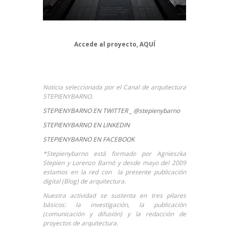
Accede al proyecto,
AQUÍ
Noticia seleccionada por el Canal de arquitectura
STEPIENYBARNO.
STEPIENYBARNO EN TWITTER _ @stepienybarno
STEPIENYBARNO EN LINKEDIN
STEPIENYBARNO EN FACEBOOK
*Stepienybarno está formado por Agnieszka
Stepien y Lorenzo Barnó y desde mayo del 2009
estamos en la red con la presente publicación
digital (Blog) de arquitectura.
Nuestra actividad se sustenta en tres pilares
básicos: la investigación, la publicación
(comunicación y difusión) y la redacción de
proyectos de arquitectura.