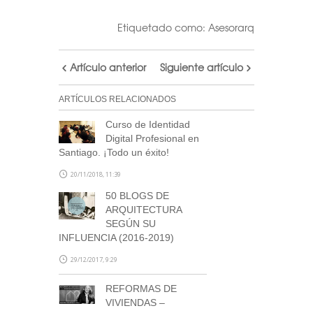
calendario
Etiquetado como:
Asesorarq
Realiza tu suscripción a
nuestra newsletter a través
Artículo anterior
Siguiente artículo
de este formulario
y accede
al archivo descargable del
ARTÍCULOS RELACIONADOS
calendario de Arquitectas
Curso de Identidad
Ocultas.
Digital Profesional en
Consulta tu correo para
Santiago. ¡Todo un éxito!
confirmar la inscripción y
20/11/2018, 11:39
recibir noticias de nuestra
50 BLOGS DE
parte.
ARQUITECTURA
SEGÚN SU
NOTA: En el caso de no haber recibido el
INFLUENCIA (2016-2019)
correo de confirmación por nuestra
29/12/2017, 9:29
parte, escríbenos a
blog@stepienybarno.es
REFORMAS DE
VIVIENDAS –