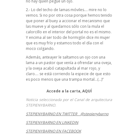
no hay quien pegue un ojo.
2.- Lo del
techo de lamas móviles
…. mire no lo
vemos. Si no por otra cosa porque hemos tenido
que poner al buey a accionar el mecanismo que
las mueve y al quedarnos sólo con la mula el
calorcillo en el interior del portal no es el mismo.
Y encima al ser todo de hormigón dice mi mujer
que es muy frío y estamos todo el día con el
moco colgando.
Además, anteayer le saltamos un ojo con una
lama a un pastor que venía a ofrendar una oveja,
y la oveja acabó catapultada al mar rojo, y
claro…. se está corriendo la especie de que esto
es poco menos que una trampa mortal…(…)”
Accede a la carta,
AQUÍ
Noticia seleccionada por el Canal de arquitectura
STEPIENYBARNO.
STEPIENYBARNO EN TWITTER _ @stepienybarno
STEPIENYBARNO EN LINKEDIN
STEPIENYBARNO EN FACEBOOK