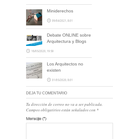
Miniderechos
09/04/2021, 8:01
Debate ONLINE sobre
Arquitectura y Blogs
18/05/2020, 19:59
Los Arquitectos no
existen
01/05/2020, 8:01
DEJA TU COMENTARIO
Tu dirección de correo no va a ser publicada.
Campos obligatirios están señalados con
*
Mensaje
(*)