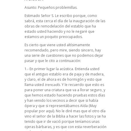
Asunto: Pequeños problemillas.
Estimado Señor S. Le escribo porque, como
sabrá, esta cerca el día de la inauguración de las
obras de remodelación del establo que ha
estado usted haciendo y no le negaré que
estamos un poquito preocupados.
Es cierto que
viene usted altísimamente
recomendado
, pero mire, siendo sincero, hay
una serie de cuestiones que no podemos dejar
pasar y que le cito a continuación:
1.- En primer lugar la acústica. Entienda usted
que el antiguo establo era de paja y de madera,
y claro, el de ahora es de hormigón y esto que
llama usted
trencadís
. Y le recuerdo que esto es
para poner una criatura que va a llorar seguro, y
que hemos estado haciendo pruebas estos días
y han venido los vecinos a decir que si había
ópera
y que si representábamos Aída (Muy
popular por aquí). No le diré mas que el otro día
vino el señor de la Biblia a hacer las fotos y se ha
tenido que ir de vació porque teníamos unas
ojeras bárbaras, y es que con esta reverberación