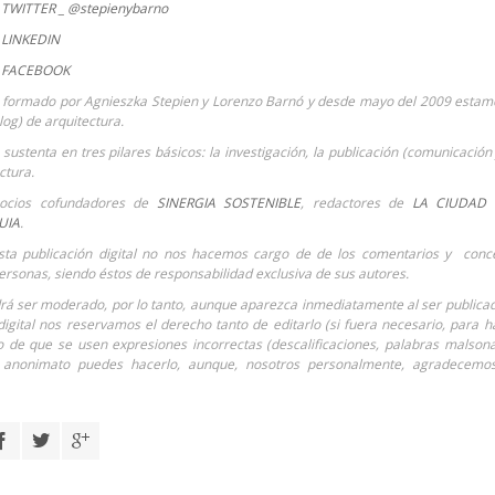
TWITTER _ @stepienybarno
LINKEDIN
 FACEBOOK
 formado por Agnieszka Stepien y Lorenzo Barnó y desde mayo del 2009 estamo
Blog) de arquitectura.
sustenta en tres pilares básicos: la investigación, la publicación (comunicación 
ctura.
ocios cofundadores de
SINERGIA SOSTENIBLE
, redactores de
LA CIUDAD 
UIA
.
sta publicación digital no nos hacemos cargo de de los comentarios y conce
ersonas, siendo éstos de responsabilidad exclusiva de sus autores.
á ser moderado, por lo tanto, aunque aparezca inmediatamente al ser publicado
digital nos reservamos el derecho tanto de editarlo (si fuera necesario, para 
o de que se usen expresiones incorrectas (descalificaciones, palabras malsona
 anonimato puedes hacerlo, aunque, nosotros personalmente, agradecem