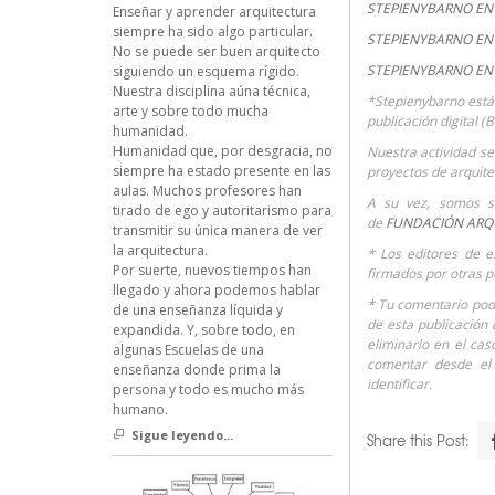
STEPIENYBARNO EN 
Enseñar y aprender arquitectura
siempre ha sido algo particular.
STEPIENYBARNO EN 
No se puede ser buen arquitecto
STEPIENYBARNO EN
siguiendo un esquema rígido.
Nuestra disciplina aúna técnica,
*Stepienybarno está
arte y sobre todo mucha
publicación digital (
humanidad.
Humanidad que, por desgracia, no
Nuestra actividad se 
siempre ha estado presente en las
proyectos de arquite
aulas. Muchos profesores han
A su vez, somos s
tirado de ego y autoritarismo para
de
FUNDACIÓN ARQ
transmitir su única manera de ver
la arquitectura.
* Los editores de e
Por suerte, nuevos tiempos han
firmados por otras p
llegado y ahora podemos hablar
* Tu comentario podr
de una enseñanza líquida y
de esta publicación 
expandida. Y, sobre todo, en
eliminarlo en el cas
algunas Escuelas de una
comentar desde el
enseñanza donde prima la
identificar.
persona y todo es mucho más
humano.
Sigue leyendo...
Share this Post: