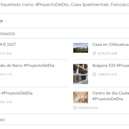
Etiquetado como:
#ProyectoDelDia
,
Casa Sperimentale
,
Francisc
or
IONADOS
A E.1027
Casa en Chihuahua
019, 10:02
06/09/2019, 8:48
ão de Barro #ProyectoDelDía
Bulgaria 533 #Proy
019, 17:19
13/08/2019, 8:10
 #ProyectoDelDía
Centro de día Ciud
#ProyectoDelDía
019, 12:00
09/08/2019, 8:45
RIO