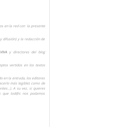
s en la red con la presente
y difusión) y la redacción de
VIVA
y directores del blog
ptos vertidos en los textos
 en la entrada, los editores
hacerlo más legible) como de
ntes…). A su vez, si quieres
os que tod@s nos podamos