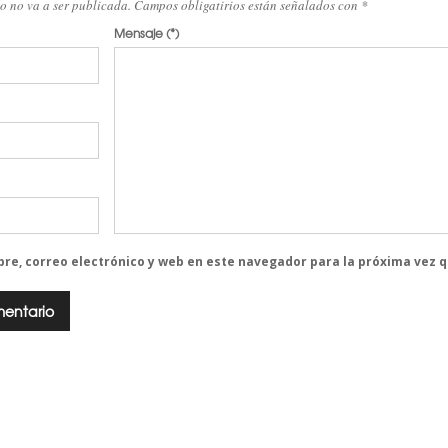
eo no va a ser publicada. Campos obligatirios están señalados con
*
Mensaje
(*)
re, correo electrónico y web en este navegador para la próxima vez 