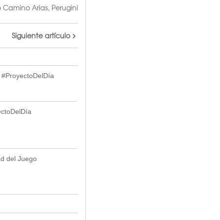
o Camino Arias
,
Perugini
Siguiente artículo
 #ProyectoDelDía
ectoDelDía
ad del Juego