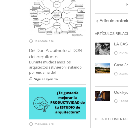
Artículo anteri
ARTÍCULOS RELAC
16/04/2026, 8:26
LA CAS
Del Don Arquitecto al DON
26/12/2
del arquitecto.
Durante muchos años los
Casa Jo
arquitectos estuvieron levitando
por enciama del
26/08/2
Sigue leyendo...
Oukikyo
12/08/2
DEJA TU COMENTA
25/02/2026, 9:00