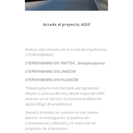
Accede al proyecto,
AQUÍ
Noticia seleccionada por el Canal de arquitectura
STEPIENYBARNO.
STEPIENYBARNO EN TWITTER _ @stepienybarno
STEPIENYBARNO EN LINKEDIN
STEPIENYBARNO EN FACEBOOK
*Stepienybarno está formado por Agnieszka
Stepien y Lorenzo Barnó y desde mayo del 2009
estamos en la red con la presente publicación
digital (Blog) de arquitectura.
Nuestra actividad se sustenta en tres pilares
básicos: la investigación, la publicación
(comunicación y difusión) y la redacción de
proyectos de arquitectura.