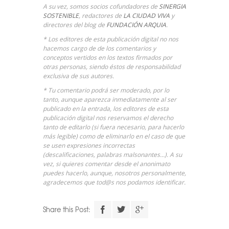
A su vez, somos socios cofundadores de
SINERGIA
SOSTENIBLE
, redactores de
LA CIUDAD VIVA
y
directores del blog de
FUNDACIÓN ARQUIA
.
* Los editores de esta publicación digital no nos
hacemos cargo de de los comentarios y
conceptos vertidos en los textos firmados por
otras personas, siendo éstos de responsabilidad
exclusiva de sus autores.
* Tu comentario podrá ser moderado, por lo
tanto, aunque aparezca inmediatamente al ser
publicado en la entrada, los editores de esta
publicación digital nos reservamos el derecho
tanto de editarlo (si fuera necesario, para hacerlo
más legible) como de eliminarlo en el caso de que
se usen expresiones incorrectas
(descalificaciones, palabras malsonantes…). A su
vez, si quieres comentar desde el anonimato
puedes hacerlo, aunque, nosotros personalmente,
agradecemos que tod@s nos podamos identificar.
Descarga el
Share this Post:
calendario