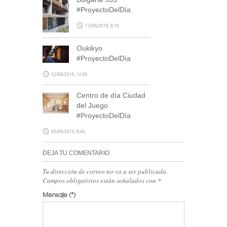
#ProyectoDelDía
13/08/2019, 8:10
Oukikyo
#ProyectoDelDía
SUSCRÍBETE
12/08/2019, 12:00
Centro de día Ciudad
del Juego
#ProyectoDelDía
09/08/2019, 8:45
DEJA TU COMENTARIO
Tu dirección de correo no va a ser publicada.
Campos obligatirios están señalados con
*
Mensaje
(*)