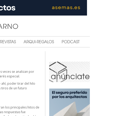
REVISTAS
ARQUI-REGALOS
PODCAST
 veces se analizan por
erés especial.
hí, poder tirar del hilo
 tiros de un futuro
an los principales hitos de
ras respuestas fue