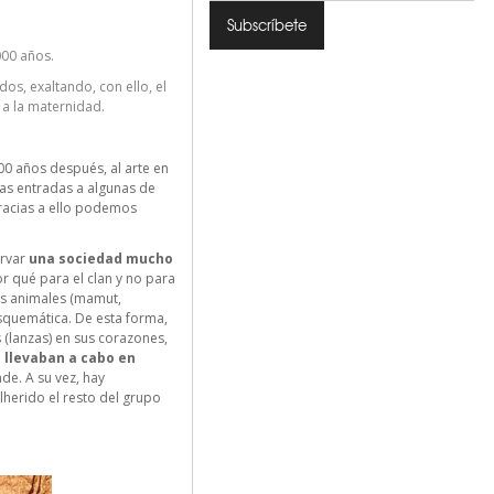
000 años.
s, exaltando, con ello, el
o a la maternidad.
000 años después, al arte en
as entradas a algunas de
racias a ello podemos
ervar
una sociedad mucho
r qué para el clan y no para
es animales (mamut,
squemática. De esta forma,
 (lanzas) en sus corazones,
 llevaban a cabo en
de. A su vez, hay
erido el resto del grupo