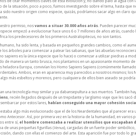
s de citar momentos claves de esta evolución y, no dando palo al agua con las
o de la situación, poco a poco, fuimos investigando sobre el tema, hasta que 
 sido nuestro origen como especie, quizás, podríamos sacar algo en claro que 
ente.
vuestro permiso, nos
vamos a situar 30.000 años atrás
. Pueden parecer muc
specie empezó a evolucionar hace unos 6 o 7 millones de años atrás, cuando h
frica los predecesores de los primeros Australopitecus, no son tantos.
r humano, ha sido lenta, y basada en pequeños grandes cambios, como el aume
e los árboles para comenzar a patear las sabanas, que las abuelas reconocieran
 sapiens es la única especie que lo hace) o comenzar a utilizar piedras a mod
ido de manera un tanto brusca, nos plantamos en un apasionante momento de l
es heladora Europa, convivían los Homo Sapiens Sapiens (comúnmente llamad
ardentales. Ambos, eran en apariencia muy parecidos a nosotros mismos; los
algo más esbeltos y morenos, pero cualquiera de ellos bien aseado se podría 
ían una tecnología muy similar y ya dabansepultura a sus muertos. También ha
iens
, recién llegados después de un trepidante y largísimo viaje que les sacó de 
esembarcar por estos lares,
habían conseguido una mayor cohesión socia
o estaba algo más evolucionado que el de los Neardentales que al parecer era
mo Antecesor. Así, por primera vez en la historia de la humanidad, en varios 
os entre sí,
el hombre comenzaba a realizar utensilios que escapaban 
a de unas pequeñas figurillas (
Venus
), cargadas de un fuerte poder simbólico,
sión, dando con ellas el comienzo del arte. Esta aparición fue por todo lo gr