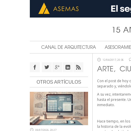
CANAL DE ARQUITECTURA
ASESORAMI
12/04/2017, 20:36
ARTE, CI
Con el post de hoy 
OTROS ARTÍCULOS
separado y, viéndolo
A su vez, intentarem
hasta el presente. U
inmediato.
Hace tiempo, en los 
la historia de la ev
09/07/2026, 20:27