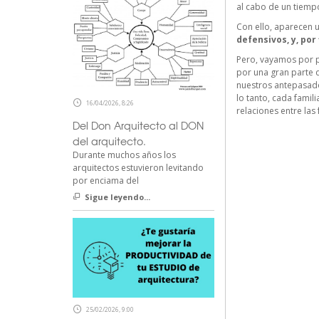
al cabo de un tiempo
Con ello, aparecen
defensivos, y, por
Pero, vayamos por p
por una gran parte d
nuestros antepasado
lo tanto, cada fami
16/04/2026, 8:26
relaciones entre las 
Del Don Arquitecto al DON
del arquitecto.
Durante muchos años los
arquitectos estuvieron levitando
por enciama del
Sigue leyendo...
25/02/2026, 9:00