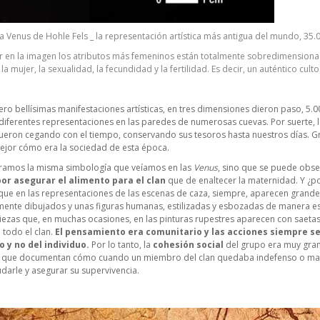
a Venus de Hohle Fels
_ la representación artística más antigua del mundo, 35.
en la imagen los atributos más femeninos están totalmente sobredimensionado
la mujer, la sexualidad, la fecundidad y la fertilidad. Es decir, un auténtico cult
pero bellísimas manifestaciones artísticas, en tres dimensiones dieron paso, 5.
diferentes representaciones en las paredes de numerosas cuevas. Por suerte, l
fueron cegando con el tiempo, conservando sus tesoros hasta nuestros días. G
jor cómo era la sociedad de esta época.
tramos la misma simbología que veíamos en las
Venus
, sino que se puede obs
or asegurar el alimento
para el clan
que de enaltecer la maternidad. Y ¿po
que en las representaciones de las escenas de caza, siempre, aparecen grand
mente dibujados y unas figuras humanas, estilizadas y esbozadas de manera e
ezas que, en muchas ocasiones, en las pinturas rupestres aparecen con saetas
 todo el clan.
El
pensamiento era comunitario y las acciones siempre se
o y no del individuo.
Por lo tanto, la
cohesión social
del grupo era muy gran
que documentan cómo cuando un miembro del clan quedaba indefenso o malh
darle y asegurar su supervivencia.