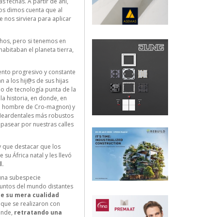
 fechas. A partir de ahí,
nos dimos cuenta que al
nos sirviera para aplicar
hos, pero si tenemos en
abitaban el planeta tierra,
nto progresivo y constante
 a los hij@s de sus hijas
o de tecnología punta de la
a historia, en donde, en
o hombre de Cro-magnon) y
 Neardentales más robustos
pasear por nuestras calles
y que destacar que los
su África natal y les llevó
l.
 una subespecie
puntos del mundo distantes
de su mera cualidad
 que se realizaron con
ande,
retratando una