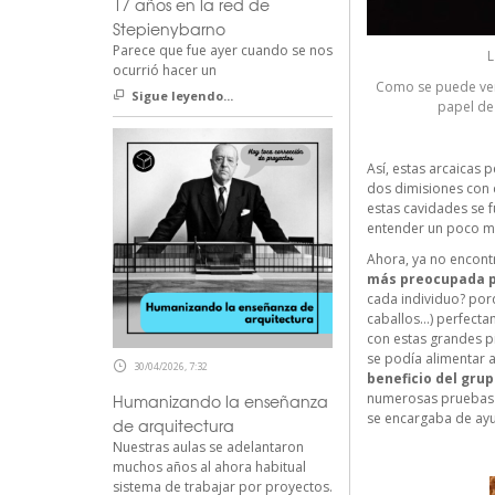
17 años en la red de
Stepienybarno
Parece que fue ayer cuando se nos
L
ocurrió hacer un
Como se puede ver 
Sigue leyendo...
papel de 
Así, estas arcaicas 
dos dimisiones con 
estas cavidades se 
entender un poco me
Ahora, ya no encon
más preocupada p
cada individuo? por
caballos…) perfecta
con estas grandes pi
se podía alimentar a
30/04/2026, 7:32
beneficio del grup
numerosas pruebas 
Humanizando la enseñanza
se encargaba de ayu
de arquitectura
Nuestras aulas se adelantaron
muchos años al ahora habitual
sistema de trabajar por proyectos.