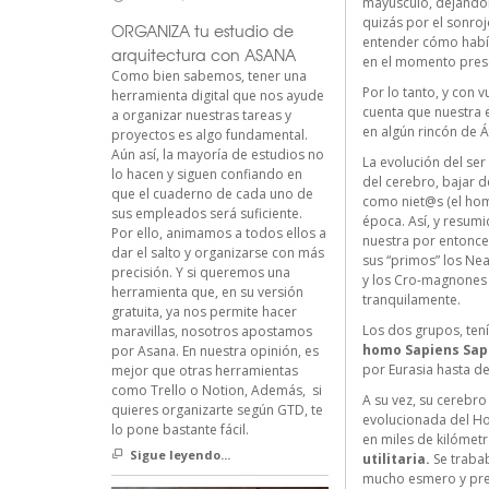
mayúsculo, dejándono
quizás por el sonroj
ORGANIZA tu estudio de
entender cómo había
arquitectura con ASANA
en el momento pres
Como bien sabemos, tener una
Por lo tanto, y con 
herramienta digital que nos ayude
cuenta que nuestra e
a organizar nuestras tareas y
en algún rincón de Á
proyectos es algo fundamental.
Aún así, la mayoría de estudios no
La evolución del se
lo hacen y siguen confiando en
del cerebro, bajar d
que el cuaderno de cada uno de
como niet@s (el homo
sus empleados será suficiente.
época. Así, y resum
Por ello, animamos a todos ellos a
nuestra por entonc
dar el salto y organizarse con más
sus “primos” los Ne
precisión. Y si queremos una
y los Cro-magnones 
herramienta que, en su versión
tranquilamente.
gratuita, ya nos permite hacer
Los dos grupos, ten
maravillas, nosotros apostamos
homo Sapiens Sap
por Asana. En nuestra opinión, es
por Eurasia hasta d
mejor que otras herramientas
como Trello o Notion, Además, si
A su vez, su cerebr
quieres organizarte según GTD, te
evolucionada del Ho
lo pone bastante fácil.
en miles de kilómetr
Sigue leyendo...
utilitaria.
Se trabab
mucho esmero y preci