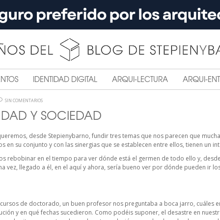
ENTOS
IDENTIDAD DIGITAL
ARQUI-LECTURA
ARQUI-ENT
SIN COMENTARIOS
UDAD Y SOCIEDAD
queremos, desde Stepienybarno, fundir tres temas que nos parecen que muchas
s en su conjunto y con las sinergias que se establecen entre ellos, tienen un int
os rebobinar en el tiempo para ver dónde está el germen de todo ello y, desde a
na vez, llegado a él, en el aquí y ahora, sería bueno ver por dónde pueden ir los
cursos de doctorado, un buen profesor nos preguntaba a boca jarro, cuáles er
olución y en qué fechas sucedieron. Como podéis suponer, el desastre en nuest