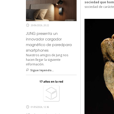
sociedad que homen
sociedad de carácte
20/06/2026, 20:22
JUNG presenta un
innovador cargador
magnético de paredpara
smartphones
Nuestros amigos de Jung nos
hacen llegar la siguiente
información.
Sigue leyendo...
01/05/2026, 12:36