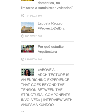
doméstica, no
limitarse a suministrar viviendas”
15/12/2022, 8:01
Escuela Reggio
#ProyectoDelDía
08/12/2022, 8:00
Por qué estudiar
Arquitectura
03/01/2020, 8:01
«ABOVE ALL,
ARCHITECTURE IS
AN ENRICHING EXPERIENCE
THAT GOES BEYOND THE
TENSION BETWEEN THE
STRUCTURAL COMPONENTS
INVOLVED» | INTERVIEW WITH
ANUPAMA KUNDOO.