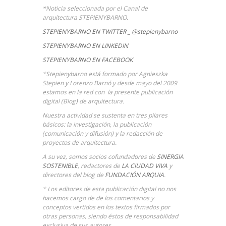
*Noticia seleccionada por el Canal de
arquitectura STEPIENYBARNO.
STEPIENYBARNO EN TWITTER _ @stepienybarno
STEPIENYBARNO EN LINKEDIN
STEPIENYBARNO EN FACEBOOK
*Stepienybarno está formado por Agnieszka
Stepien y Lorenzo Barnó y desde mayo del 2009
estamos en la red con la presente publicación
digital (Blog) de arquitectura.
Nuestra actividad se sustenta en tres pilares
básicos: la investigación, la publicación
(comunicación y difusión) y la redacción de
proyectos de arquitectura.
A su vez, somos socios cofundadores de
SINERGIA
SOSTENIBLE
,
redactores de
LA CIUDAD VIVA
y
directores del blog de
FUNDACIÓN ARQUIA
.
* Los editores de esta publicación digital no nos
hacemos cargo de de los comentarios y
conceptos vertidos en los textos firmados por
otras personas, siendo éstos de responsabilidad
exclusiva de sus autores.