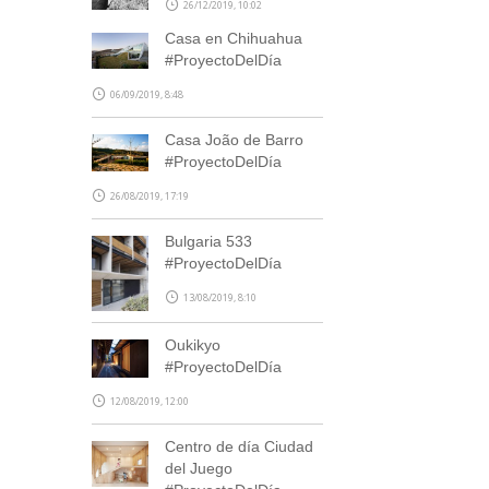
26/12/2019, 10:02
Casa en Chihuahua
#ProyectoDelDía
06/09/2019, 8:48
Casa João de Barro
#ProyectoDelDía
26/08/2019, 17:19
Bulgaria 533
#ProyectoDelDía
13/08/2019, 8:10
Oukikyo
#ProyectoDelDía
12/08/2019, 12:00
Centro de día Ciudad
del Juego