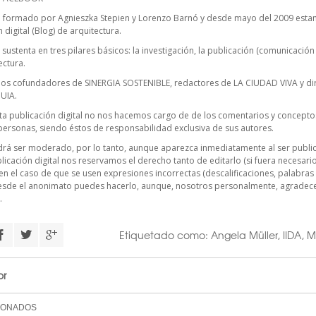
 formado por Agnieszka Stepien y Lorenzo Barnó y desde mayo del 2009 estam
digital (Blog) de arquitectura.
sustenta en tres pilares básicos: la investigación, la publicación (comunicación 
ectura.
ios cofundadores de SINERGIA SOSTENIBLE, redactores de LA CIUDAD VIVA y dir
UIA.
ta publicación digital no nos hacemos cargo de de los comentarios y conceptos
personas, siendo éstos de responsabilidad exclusiva de sus autores.
rá ser moderado, por lo tanto, aunque aparezca inmediatamente al ser publica
licación digital nos reservamos el derecho tanto de editarlo (si fuera necesario
n el caso de que se usen expresiones incorrectas (descalificaciones, palabras 
esde el anonimato puedes hacerlo, aunque, nosotros personalmente, agrade
.
Etiquetado como:
Angela Müller
,
IIDA
,
M
or
IONADOS