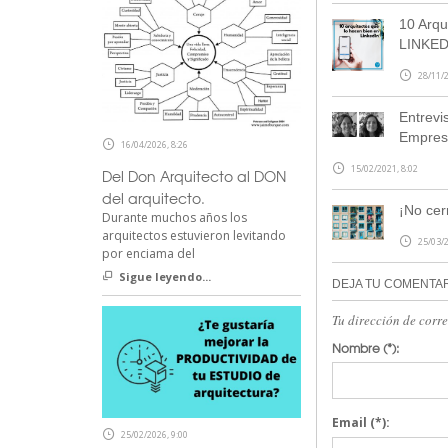
10 Arqu
LINKED
28/11/2
Entrevi
Empresa
16/04/2026, 8:26
15/02/2021, 8:02
Del Don Arquitecto al DON
del arquitecto.
¡No cerr
Durante muchos años los
arquitectos estuvieron levitando
25/03/2
por enciama del
Sigue leyendo...
DEJA TU COMENTA
Tu dirección de corr
Nombre
(*):
Email
(*):
25/02/2026, 9:00