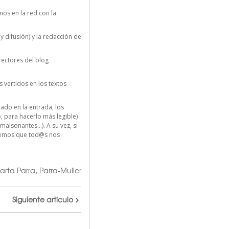
os en la red con la
y difusión) y la redacción de
ectores del blog
 vertidos en los textos
do en la entrada, los
, para hacerlo más legible)
malsonantes…). A su vez, si
cemos que tod@s nos
arta Parra
,
Parra-Muller
Siguiente artículo