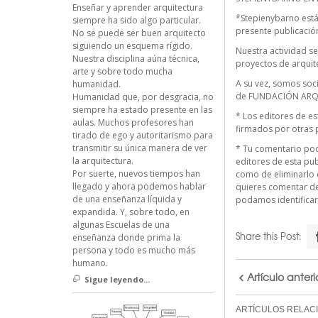
Enseñar y aprender arquitectura
*Stepienybarno está
siempre ha sido algo particular.
presente publicación 
No se puede ser buen arquitecto
siguiendo un esquema rígido.
Nuestra actividad se 
Nuestra disciplina aúna técnica,
proyectos de arquit
arte y sobre todo mucha
A su vez, somos soc
humanidad.
de FUNDACIÓN ARQ
Humanidad que, por desgracia, no
siempre ha estado presente en las
* Los editores de es
aulas. Muchos profesores han
firmados por otras 
tirado de ego y autoritarismo para
transmitir su única manera de ver
* Tu comentario pod
la arquitectura.
editores de esta pub
Por suerte, nuevos tiempos han
como de eliminarlo e
llegado y ahora podemos hablar
quieres comentar d
de una enseñanza líquida y
podamos identificar
expandida. Y, sobre todo, en
algunas Escuelas de una
Share this Post:
enseñanza donde prima la
persona y todo es mucho más
humano.
Artículo anteri
Sigue leyendo...
ARTÍCULOS RELAC