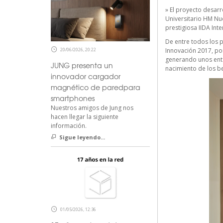
» El proyecto desarr
Universitario HM Nu
prestigiosa
IIDA Int
De entre todos los 
20/06/2026, 20:22
Innovación 2017, por
generando unos ento
JUNG presenta un
nacimiento de los be
innovador cargador
magnético de paredpara
smartphones
Nuestros amigos de Jung nos
hacen llegar la siguiente
información.
Sigue leyendo...
01/05/2026, 12:36