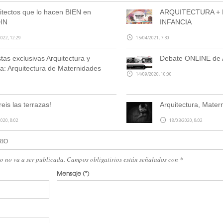
itectos que lo hacen BIEN en
ARQUITECTURA +
IN
INFANCIA
022, 12:29
15/04/2021, 7:30
stas exclusivas Arquitectura y
Debate ONLINE de A
: Arquitectura de Maternidades
14/09/2020, 10:00
eis las terrazas!
Arquitectura, Mate
020, 8:02
18/03/2020, 8:02
RIO
eo no va a ser publicada. Campos obligatirios están señalados con
*
Mensaje
(*)