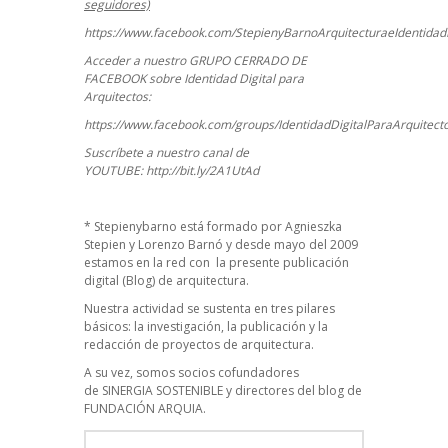
seguidores)
https://www.facebook.com/StepienyBarnoArquitecturaeIdentidadD
Acceder a nuestro GRUPO CERRADO DE
FACEBOOK sobre Identidad Digital para
Arquitectos:
https://www.facebook.com/groups/IdentidadDigitalParaArquitect
Suscríbete a nuestro canal de
YOUTUBE:
http://bit.ly/2A1UtAd
*
Stepienybarno
está formado por Agnieszka
Stepien y Lorenzo Barnó y desde mayo del 2009
estamos en la red con la presente publicación
digital (Blog) de arquitectura.
Nuestra actividad se sustenta en tres pilares
básicos: la investigación, la publicación y la
redacción de proyectos de arquitectura.
A su vez, somos socios cofundadores
de
SINERGIA SOSTENIBLE
y directores del blog de
FUNDACIÓN ARQUIA.