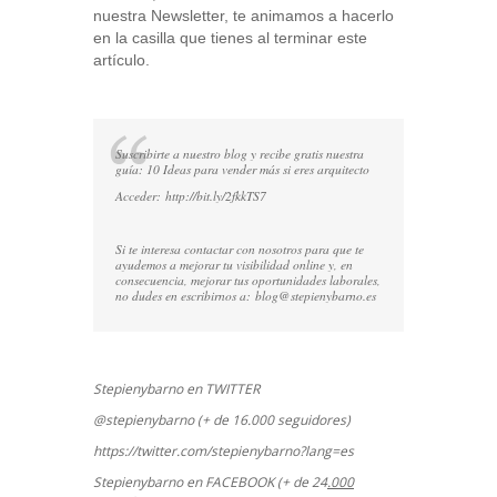
nuestra Newsletter, te animamos a hacerlo
en la casilla que tienes al terminar este
artículo.
Suscribirte a nuestro blog y recibe gratis nuestra
guía: 10 Ideas para vender más si eres arquitecto
Acceder:
http://bit.ly/2fkkTS7
Si te interesa contactar con nosotros para que te
ayudemos a mejorar tu visibilidad online y, en
consecuencia, mejorar tus oportunidades laborales,
no dudes en escribirnos a:
blog@stepienybarno.es
Stepienybarno en TWITTER
@stepienybarno (+ de 16.000 seguidores)
https://twitter.com/stepienybarno?lang=es
Stepienybarno en FACEBOOK (+ de 24
.000