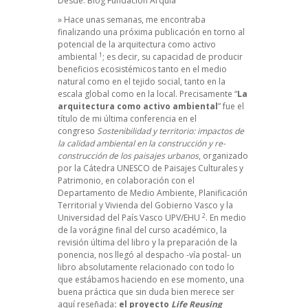
Desde:
Blog Fundación Arquia
» Hace unas semanas, me encontraba
finalizando una próxima publicación en torno al
potencial de la arquitectura como activo
1
ambiental
; es decir, su capacidad de producir
beneficios ecosistémicos tanto en el medio
natural como en el tejido social, tanto en la
escala global como en la local. Precisamente “
La
arquitectura como activo ambiental
” fue el
título de mi última conferencia en el
congreso
Sostenibilidad y territorio: impactos de
la calidad ambiental en la construcción y re-
construcción de los paisajes urbanos
, organizado
por la Cátedra UNESCO de Paisajes Culturales y
Patrimonio, en colaboración con el
Departamento de Medio Ambiente, Planificación
Territorial y Vivienda del Gobierno Vasco y la
2
Universidad del País Vasco UPV/EHU
. En medio
de la vorágine final del curso académico, la
revisión última del libro y la preparación de la
ponencia, nos llegó al despacho -vía postal- un
libro absolutamente relacionado con todo lo
que estábamos haciendo en ese momento, una
buena práctica que sin duda bien merece ser
aquí reseñada
: el proyecto
Life Reusing