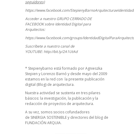
seguidores)
https://www.facebook.com/StepienyBarnoArquitecturaeIdentidadD
Acceder a nuestro GRUPO CERRADO DE
FACEBOOK sobre Identidad Digital para
Arquitectos:
https://www.facebook.com/groups/IdentidadDigitalParaArquitect
Suscríbete a nuestro canal de
YOUTUBE:
http://bit.ly/2A1UtAd
*
Stepienybarno
está formado por Agnieszka
Stepien y Lorenzo Barnó y desde mayo del 2009
estamos en la red con la presente publicación
digital (Blog) de arquitectura.
Nuestra actividad se sustenta en tres pilares
básicos: la investigación, la publicación y la
redacción de proyectos de arquitectura.
A su vez, somos socios cofundadores
de
SINERGIA SOSTENIBLE
y directores del blog de
FUNDACIÓN ARQUIA.