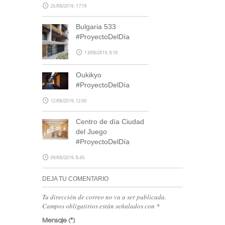
26/08/2019, 17:19
Bulgaria 533
#ProyectoDelDía
13/08/2019, 8:10
Oukikyo
#ProyectoDelDía
SUSCRÍBETE
12/08/2019, 12:00
Centro de día Ciudad
del Juego
#ProyectoDelDía
09/08/2019, 8:45
DEJA TU COMENTARIO
Tu dirección de correo no va a ser publicada.
Campos obligatirios están señalados con
*
Mensaje
(*)