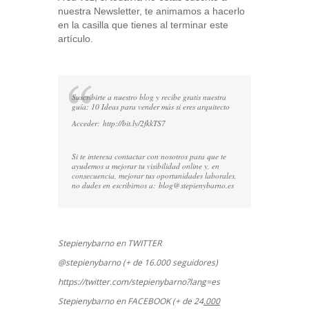
nuestra Newsletter, te animamos a hacerlo
en la casilla que tienes al terminar este
artículo.
Suscribirte a nuestro blog y recibe gratis nuestra
guía: 10 Ideas para vender más si eres arquitecto
Acceder:
http://bit.ly/2fkkTS7
Si te interesa contactar con nosotros para que te
ayudemos a mejorar tu visibilidad online y, en
consecuencia, mejorar tus oportunidades laborales,
no dudes en escribirnos a:
blog@stepienybarno.es
Stepienybarno en TWITTER
@stepienybarno (+ de 16.000 seguidores)
https://twitter.com/stepienybarno?lang=es
Stepienybarno en FACEBOOK (+ de 24
.000