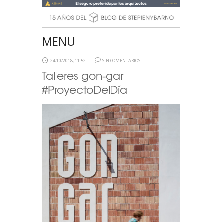
MENU
24/10/2018, 11:52
SIN COMENTARIOS
Talleres gon-gar
#ProyectoDelDía