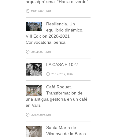
arquia/próxima: “Hacia el verde”
19/11/2021, 8:01
Resiliencia. Un
equilibrio dinámico.
VIII Edición 2020-2021
Convocatoria ibérica
20/04/2021, 8:01
LA CASA E.1027
26/12/2019, 10:02
Café Roquet.
Transformación de
una antigua gestoría en un café
en Valls
26/12/2019, 8:01
Santa María de
Vilanova de la Barca