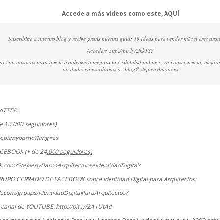
Accede a más vídeos como este,
AQUÍ
Suscribirte a nuestro blog y recibe gratis nuestra guía: 10 Ideas para vender más si eres arqu
Acceder:
http://bit.ly/2fkkTS7
ctar con nosotros para que te ayudemos a mejorar tu visibilidad online y, en consecuencia, mejora
no dudes en escribirnos a:
blog@stepienybarno.es
WITTER
e 16.000 seguidores)
stepienybarno?lang=es
ACEBOOK (+ de 24
.000 seguidores)
k.com/StepienyBarnoArquitecturaeIdentidadDigital/
RUPO CERRADO DE FACEBOOK sobre Identidad Digital para Arquitectos:
k.com/groups/IdentidadDigitalParaArquitectos/
o canal de YOUTUBE:
http://bit.ly/2A1UtAd