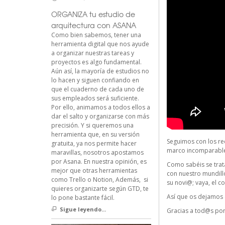
ORGANIZA tu estudio de
arquitectura con ASANA
Como bien sabemos, tener una
herramienta digital que nos ayude
a organizar nuestras tareas y
proyectos es algo fundamental.
Aún así, la mayoría de estudios no
lo hacen y siguen confiando en
que el cuaderno de cada uno de
sus empleados será suficiente.
Por ello, animamos a todos ellos a
dar el salto y organizarse con más
precisión. Y si queremos una
herramienta que, en su versión
Seguimos con los rec
gratuita, ya nos permite hacer
marco incomparable;
maravillas, nosotros apostamos
por Asana. En nuestra opinión, es
Como sabéis se trat
mejor que otras herramientas
con nuestro mundillo
como Trello o Notion, Además, si
su novi@; vaya, el c
quieres organizarte según GTD, te
Así que os dejamos c
lo pone bastante fácil.
Sigue leyendo...
Gracias a tod@s por