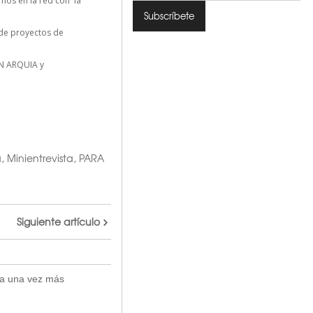
mos en la red con la
n de proyectos de
N ARQUIA y
a
,
Minientrevista
,
PARA
Siguiente artículo
ra una vez más