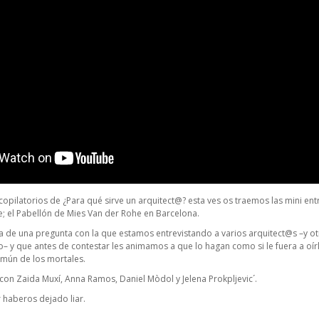
opilatorios de ¿Para qué sirve un arquitect@? esta ves os traemos las mini entr
 el Pabellón de Mies Van der Rohe en Barcelona.
a de una pregunta con la que estamos entrevistando a varios arquitect@s –y o
– y que antes de contestar les animamos a que lo hagan como si le fuera a oírl
omún de los mortales.
on Zaida Muxí, Anna Ramos, Daniel Mòdol y Jelena Prokpljevic´.
 haberos dejado liar.