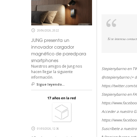
20/06/2026, 20:22
Si te interesa conta
JUNG presenta un
innovador cargador
magnético de paredpara
smartphones
Nuestros amigos de Jung nos
Stepienybarno en T
hacen llegar la siguiente
información.
@stepienybarno (+ d
Sigue leyendo...
https://twitter.com/
Stepienybarno en F
https://www.faceboo
Acceder a nuestro G
https://www.faceboo
Suscríbete a nuestr
01/05/2026, 12:36