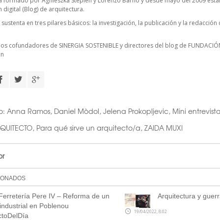
á formado por Agnieszka Stepien y Lorenzo Barnó y desde mayo del 2009 esta
digital (Blog) de arquitectura.
 sustenta en tres pilares básicos: la investigación, la publicación y la redacció
cios cofundadores de
SINERGIA SOSTENIBLE
y directores del blog de FUNDACIÓ
on
o:
Anna Ramos
,
Daniel Mòdol
,
Jelena Prokopljevic
,
Mini entrevist
RQUITECTO
,
Para qué sirve un arquitecto/a
,
ZAIDA MUXI
or
IONADOS
rretería Pere IV – Reforma de un
Arquitectura y guer
 industrial en Poblenou
19/04/2022, 8:02
ctoDelDía