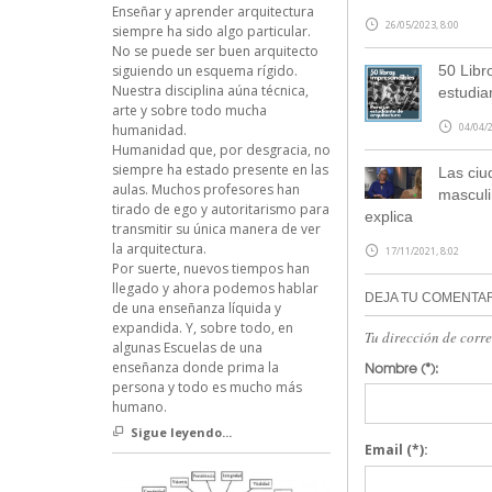
Enseñar y aprender arquitectura
26/05/2023, 8:00
siempre ha sido algo particular.
No se puede ser buen arquitecto
50 Libr
siguiendo un esquema rígido.
Nuestra disciplina aúna técnica,
estudia
arte y sobre todo mucha
04/04/2
humanidad.
Humanidad que, por desgracia, no
siempre ha estado presente en las
Las ciu
aulas. Muchos profesores han
masculi
tirado de ego y autoritarismo para
explica
transmitir su única manera de ver
la arquitectura.
17/11/2021, 8:02
Por suerte, nuevos tiempos han
llegado y ahora podemos hablar
DEJA TU COMENTA
de una enseñanza líquida y
expandida. Y, sobre todo, en
Tu dirección de corr
algunas Escuelas de una
Nombre
(*):
enseñanza donde prima la
persona y todo es mucho más
humano.
Sigue leyendo...
Email
(*):