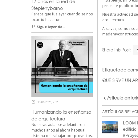
*
Stepienybarno
est
17 años en la red de
presente publicación 
Stepienybarno
Parece que fue ayer cuando se nos
Nuestra actividad se
ocurrió hacer un
arquitectura.
Sigue leyendo...
A su vez, somos so
maderayconstrucci
Share this Post:
Etiquetado com
QUÉ SIRVE UN A
Artículo anteri
30/04/2026, 7:32
Humanizando la enseñanza
ARTÍCULOS RELAC
de arquitectura
LOOM Fe
Nuestras aulas se adelantaron
edificio
muchos años al ahora habitual
#Proye
sistema de trabajar por proyectos.