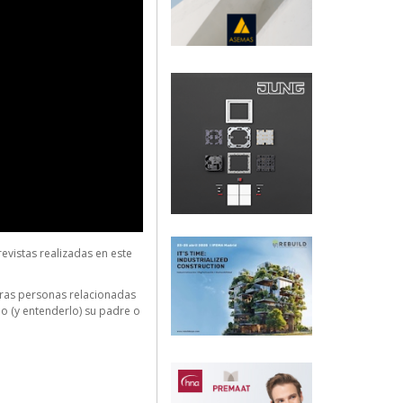
evistas realizadas en este
tras personas relacionadas
o (y entenderlo) su padre o