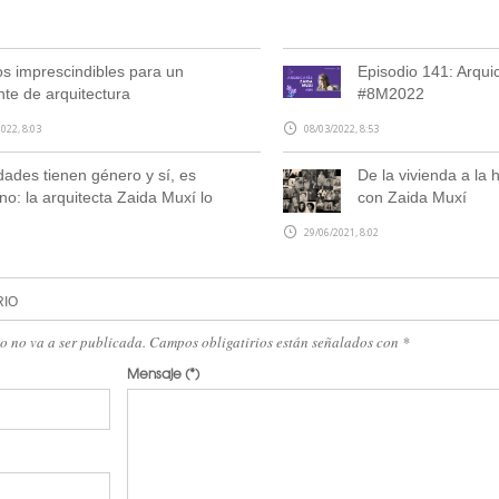
os imprescindibles para un
Episodio 141: Arqu
nte de arquitectura
#8M2022
022, 8:03
08/03/2022, 8:53
dades tienen género y sí, es
De la vivienda a la 
no: la arquitecta Zaida Muxí lo
con Zaida Muxí
29/06/2021, 8:02
RIO
eo no va a ser publicada. Campos obligatirios están señalados con
*
Mensaje
(*)