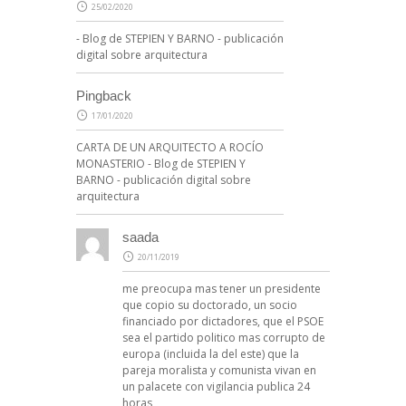
25/02/2020
- Blog de STEPIEN Y BARNO - publicación
digital sobre arquitectura
Pingback
17/01/2020
CARTA DE UN ARQUITECTO A ROCÍO
MONASTERIO - Blog de STEPIEN Y
BARNO - publicación digital sobre
arquitectura
saada
20/11/2019
me preocupa mas tener un presidente
que copio su doctorado, un socio
financiado por dictadores, que el PSOE
sea el partido politico mas corrupto de
europa (incluida la del este) que la
pareja moralista y comunista vivan en
un palacete con vigilancia publica 24
horas