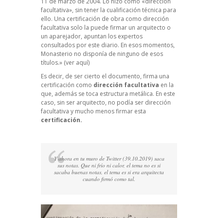
11 de marzo de 2004. Lo hizo como «dirección
facultativa», sin tener la cualificación técnica para
ello. Una certificación de obra como dirección
facultativa solo la puede firmar un arquitecto o
un aparejador, apuntan los expertos
consultados por este diario. En esos momentos,
Monasterio no disponía de ninguno de esos
títulos.»
(ver aquí)
Es decir, de ser cierto el documento, firma una
certificación como
dirección facultativa
en la
que, además se toca estructura metálica. En este
caso, sin ser arquitecto, no podía ser dirección
facultativa y mucho menos firmar esta
certificación.
Y ahora en tu muro de Twitter (39.10.2019) saca
sus notas. Que ni frío ni calor, el tema no es si
sacaba buenas notas, el tema es si era arquitecta
cuando firmó como tal.