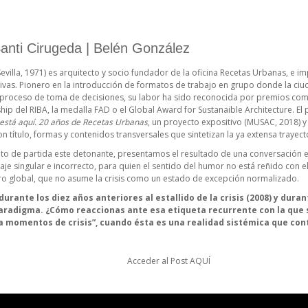
anti Cirugeda | Belén González
evilla, 1971) es arquitecto y socio fundador de la oficina Recetas Urbanas, e im
tivas. Pionero en la introducción de formatos de trabajo en grupo donde la ci
 proceso de toma de decisiones, su labor ha sido reconocida por premios como O
ship del RIBA, la medalla FAD o el Global Award for Sustanaible Architecture. E
está aquí. 20 años de Recetas Urbanas
, un proyecto expositivo (MUSAC, 2018) y 
n título, formas y contenidos transversales que sintetizan la ya extensa trayect
de partida este detonante, presentamos el resultado de una conversación en
je singular e incorrecto, para quien el sentido del humor no está reñido con el
pero global, que no asume la crisis como un estado de excepción normalizado.
urante los diez años anteriores al estallido de la crisis (2008) y duran
aradigma. ¿Cómo reaccionas ante esa etiqueta recurrente con la que s
a momentos de crisis”, cuando ésta es una realidad sistémica que con
Acceder al Post
AQUÍ