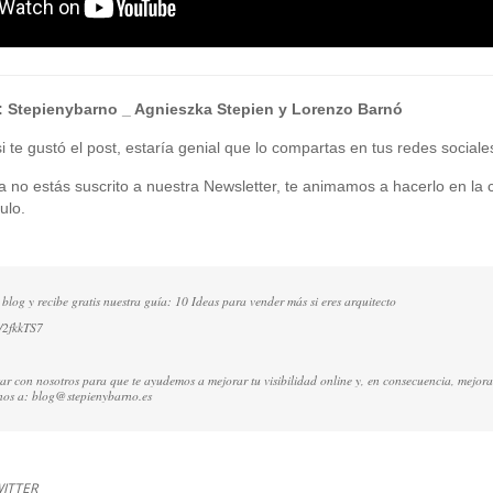
:
Stepienybarno
_ Agnieszka Stepien y Lorenzo Barnó
 te gustó el post, estaría genial que lo compartas en tus redes sociale
ía no estás suscrito a nuestra Newsletter, te animamos a hacerlo en la c
ulo.
 blog y recibe gratis nuestra guía: 10 Ideas para vender más si eres arquitecto
y/2fkkTS7
ctar con nosotros para que te ayudemos a mejorar tu visibilidad online y, en consecuencia, mejora
nos a:
blog@stepienybarno.es
WITTER