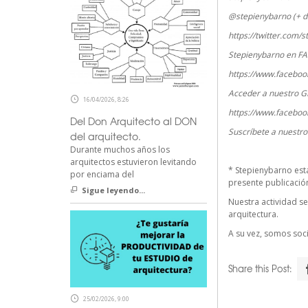
@stepienybarno (+ d
https://twitter.com/
Stepienybarno en F
https://www.faceboo
Acceder a nuestro G
16/04/2026, 8:26
https://www.faceboo
Del Don Arquitecto al DON
Suscríbete a nuestr
del arquitecto.
Durante muchos años los
arquitectos estuvieron levitando
*
Stepienybarno
est
por enciama del
presente publicación 
Sigue leyendo...
Nuestra actividad se
arquitectura.
A su vez, somos so
Share this Post:
25/02/2026, 9:00