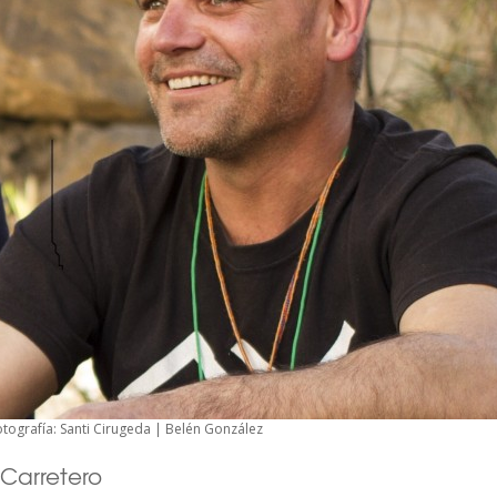
otografía: Santi Cirugeda | Belén González
 Carretero