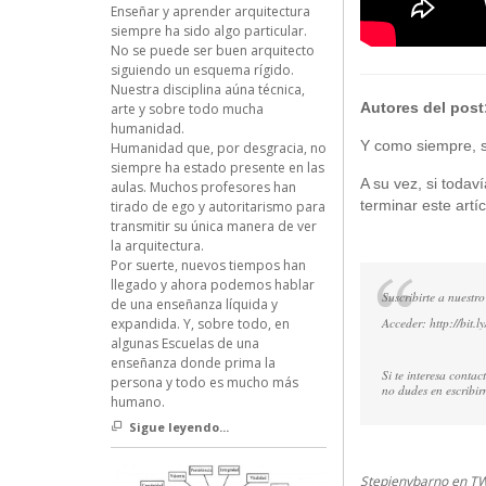
Enseñar y aprender arquitectura
siempre ha sido algo particular.
No se puede ser buen arquitecto
siguiendo un esquema rígido.
Nuestra disciplina aúna técnica,
Autores del post
arte y sobre todo mucha
humanidad.
Y como siempre, si
Humanidad que, por desgracia, no
siempre ha estado presente en las
A su vez, si todav
aulas. Muchos profesores han
terminar este artíc
tirado de ego y autoritarismo para
transmitir su única manera de ver
la arquitectura.
Por suerte, nuevos tiempos han
llegado y ahora podemos hablar
Suscribirte a nuestro
de una enseñanza líquida y
Acceder:
http://bit.l
expandida. Y, sobre todo, en
algunas Escuelas de una
enseñanza donde prima la
Si te interesa conta
persona y todo es mucho más
no dudes en escribir
humano.
Sigue leyendo...
Stepienybarno en T