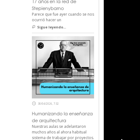
17 años en la red de
Stepienybarno
Parece que fue ayer cuando se nos
ocurrió hacer un
Sigue leyendo...
30/04/2026, 7:32
Humanizando la enseñanza
de arquitectura
Nuestras aulas se adelantaron
muchos años al ahora habitual
sistema de trabajar por proyectos.