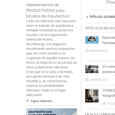
Etiq
Asesoramientos de
PRODUCTIVIDAD para
Estudios de Arquitectura
Artículo anteri
Cada vez está más claro que para
tener un estudio de arquitectura
ARTÍCULOS RELAC
rentable necesitamos ponernos
las pilas con la organización
Episodi
interna del mismo.
Navegan
Sin embargo, nos seguimos
encontrando muchos arquitectos
08/03/2023, 8:30
que van como pueden y se
organizan de aquella manera. De
hecho, la mayoría no se parado en
15 entr
serio a plantearse este tema.
Si ves que es tu caso y necesitas
práctic
una ayuda extra para ser más
30/03/2021, 8:02
eficiente y, en consecuencia,
mejorar tus posibilidades
laborales, !estás en el lugar
CONEXI
adecuado!
fotógra
Sigue leyendo...
11/01/2
DEJA TU COMENTA