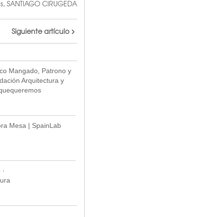
s
,
SANTIAGO CIRUGEDA
Siguiente artículo
sco Mangado, Patrono y
ación Arquitectura y
dquequeremos
ora Mesa | SpainLab
 ·
ura