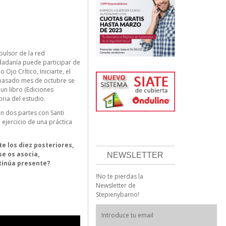
pulsor de la red
udadanía puede participar de
jo Crítico, Iniciarte, el
l pasado mes de octubre se
un libro (Ediciones
oria del estudio.
 dos partes con Santi
 ejercicio de una práctica
te los diez posteriores,
e os asocia,
NEWSLETTER
tinúa presente?
!No te pierdas la
Newsletter de
Stepienybarno!