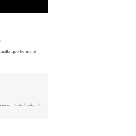
s.
asilla que tienes al
r tus oportunidades laborales,