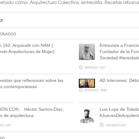
uetado como:
Arquitectura Colectiva
,
entrevista
,
Recetas Urbana
or
IONADOS
o 163: Arquicafé con NAM (
Entrevista a Franci
do Arquitecturas de Mujer)
Fundador de la Fund
Sociedad #laciuda
08/09/2021, 8:01
evistas que reflexionan sobre las
AD Interviews: Déb
as contemporáneas
02/02/2021, 18:00
ÓN CON… Héctor Santos-Díez,
Luis Lope de Toledo
fo de arquitectura
#JuevesDeArquitect
021, 8:01
19/03/2020, 8:01
RIO