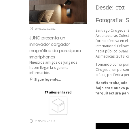
Desde: ctxt
Fotografía:
S
20/06/2026, 20:22
Santiago Cirugeda (S
Arquitecturas Colec
JUNG presenta un
forma efectiva en el
innovador cargador
International Fellow
magnético de paredpara
hacía público
Usted 
smartphones
Asimétricas, 2018) co
Nuestros amigos de Jung nos
Tomando como punto 
hacen llegar la siguiente
Cirugeda, un persona
información.
crítica, periférica 
Sigue leyendo...
Habéis trabajado d
bajo este nuevo p
“arquitectura par
01/05/2026, 12:36