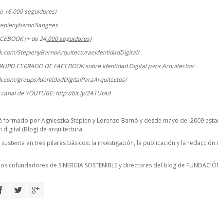
e 16.000 seguidores)
stepienybarno?lang=es
ACEBOOK (+ de 24
.000 seguidores)
k.com/StepienyBarnoArquitecturaeIdentidadDigital/
RUPO CERRADO DE FACEBOOK sobre Identidad Digital para Arquitectos:
k.com/groups/IdentidadDigitalParaArquitectos/
o canal de YOUTUBE:
http://bit.ly/2A1UtAd
á formado por Agnieszka Stepien y Lorenzo Barnó y desde mayo del 2009 estam
digital (Blog) de arquitectura.
 sustenta en tres pilares básicos: la investigación, la publicación y la redacció
cios cofundadores de
SINERGIA SOSTENIBLE
y directores del blog de FUNDACIÓ