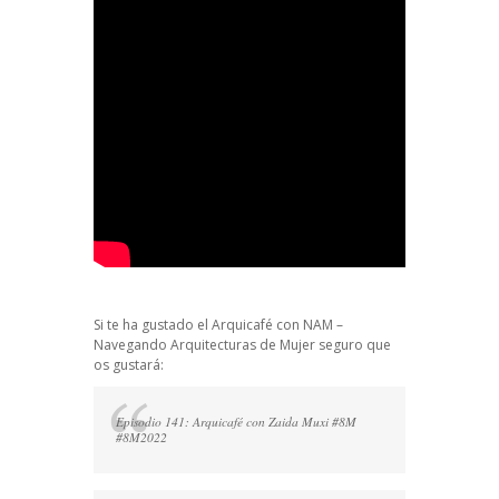
Si te ha gustado el Arquicafé con NAM –
Navegando Arquitecturas de Mujer seguro que
os gustará:
Episodio 141: Arquicafé con Zaida Muxi #8M
#8M2022