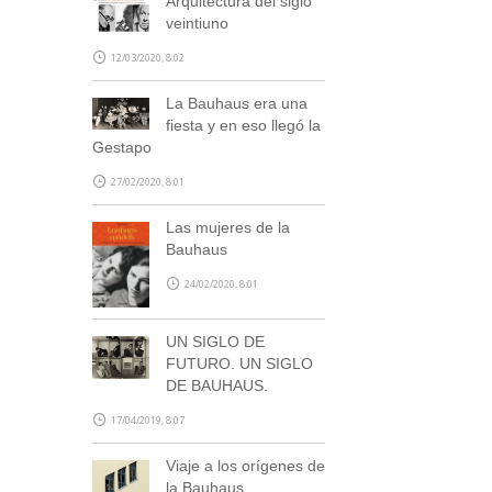
Arquitectura del siglo
veintiuno
12/03/2020, 8:02
La Bauhaus era una
fiesta y en eso llegó la
Gestapo
27/02/2020, 8:01
Las mujeres de la
Bauhaus
24/02/2020, 8:01
UN SIGLO DE
FUTURO. UN SIGLO
DE BAUHAUS.
17/04/2019, 8:07
Viaje a los orígenes de
la Bauhaus