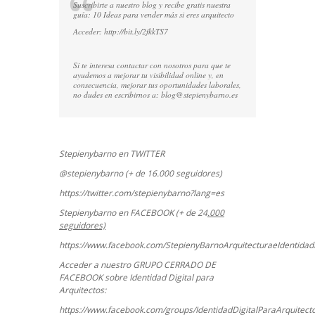
Suscribirte a nuestro blog y recibe gratis nuestra
guía: 10 Ideas para vender más si eres arquitecto
Acceder:
http://bit.ly/2fkkTS7
Si te interesa contactar con nosotros para que te
ayudemos a mejorar tu visibilidad online y, en
consecuencia, mejorar tus oportunidades laborales,
no dudes en escribirnos a:
blog@stepienybarno.es
Stepienybarno en TWITTER
@stepienybarno (+ de 16.000 seguidores)
https://twitter.com/stepienybarno?lang=es
Stepienybarno en FACEBOOK (+ de 24
.000
seguidores)
https://www.facebook.com/StepienyBarnoArquitecturaeIdentidadD
Acceder a nuestro GRUPO CERRADO DE
FACEBOOK sobre Identidad Digital para
Arquitectos:
https://www.facebook.com/groups/IdentidadDigitalParaArquitect