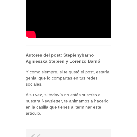
Autores del post:
Stepienybarno
_
Agnieszka Stepien y Lorenzo Barnó
Y como siempre, si te gustó el post, estaría
genial que lo compartas en tus redes
sociales.
A su vez, si todavía no estás suscrito a
nuestra Newsletter, te animamos a hacerlo
en la casilla que tienes al terminar este
artículo.