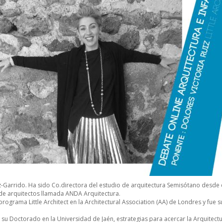
z-Garrido. Ha sido Co.directora del estudio de arquitectura Semisótano desde 
de arquitectos llamada ANDA Arquitectura.
programa Little Architect en la Architectural Association (AA) de Londres y fue 
e su Doctorado en la Universidad de Jaén, estrategias para acercar la Arquitect