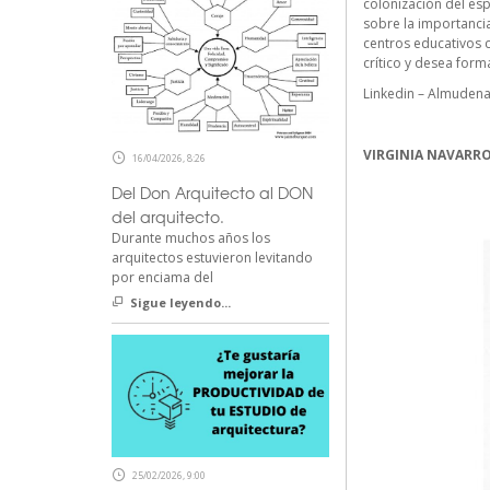
colonización del esp
sobre la importancia
centros educativos c
crítico y desea for
Linkedin – Almudena
VIRGINIA NAVARR
16/04/2026, 8:26
Del Don Arquitecto al DON
del arquitecto.
Durante muchos años los
arquitectos estuvieron levitando
por enciama del
Sigue leyendo...
25/02/2026, 9:00