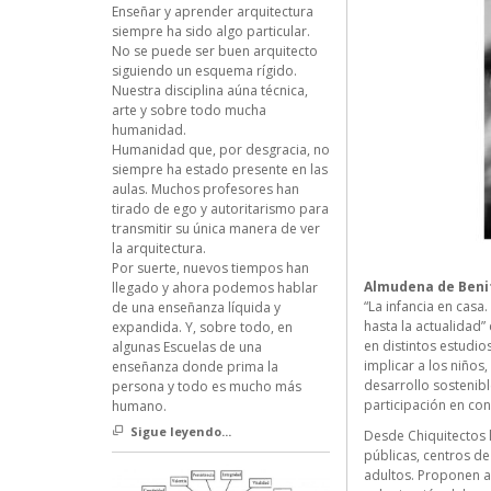
Enseñar y aprender arquitectura
siempre ha sido algo particular.
No se puede ser buen arquitecto
siguiendo un esquema rígido.
Nuestra disciplina aúna técnica,
arte y sobre todo mucha
humanidad.
Humanidad que, por desgracia, no
siempre ha estado presente en las
aulas. Muchos profesores han
tirado de ego y autoritarismo para
transmitir su única manera de ver
la arquitectura.
Por suerte, nuevos tiempos han
Almudena de Benit
llegado y ahora podemos hablar
“La infancia en casa
de una enseñanza líquida y
hasta la actualidad”
expandida. Y, sobre todo, en
en distintos estudio
algunas Escuelas de una
implicar a los niños
enseñanza donde prima la
desarrollo sostenibl
persona y todo es mucho más
participación en co
humano.
Sigue leyendo...
Desde Chiquitectos l
públicas, centros de
adultos. Proponen a