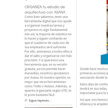
ORGANIZA tu estudio de
arquitectura con ASANA
Como bien sabemos, tener una
herramienta digital que nos ayude
a organizar nuestras tareas y
proyectos es algo fundamental.
Aún así, la mayoría de estudios no
lo hacen y siguen confiando en
que el cuaderno de cada uno de
sus empleados será suficiente.
Por ello, animamos a todos ellos a
dar el salto y organizarse con más
precisión. Y si queremos una
herramienta que, en su versión
gratuita, ya nos permite hacer
Desde hace muchos a
maravillas, nosotros apostamos
primeras acciones qu
por Asana. En nuestra opinión, es
asociación desde la 
mejor que otras herramientas
Estos días de confin
como Trello o Notion, Además, si
tendrá en sus vidas,
quieres organizarte según GTD, te
importante para la 
lo pone bastante fácil.
Así que, nos hemos 
Sigue leyendo...
infancia y la arquitec