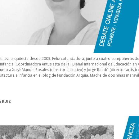
tínez, arquitecta desde 2003. Feliz cofundadora, junto a cuatro compañeras de 
 infancia. Coordinadora entusiasta de la I Bienal Internacional de Educación en 
junto a Xosé Manuel Rosales (director ejecutivo) y Jorge Raedó (director artístic
tectura e infancia en el blog de Fundación Arquia. Madre de dos niñas maravil
 RUIZ