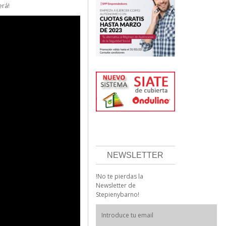
erá!
NEWSLETTER
!No te pierdas la
Newsletter de
Stepienybarno!