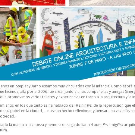
ños en StepienyBarno estamos muy vinculados con la infancia, Como sabréis
e hicimos, allá por el 2008, fue crear junto a unas compañeras y amigas Sinerg
que promovimos varios talleres y experiencias en torno a la arquitectura y la in
amiento, en los que tanto se ha hablado de l@s niñ@s, de la repercusión que el
 de su papel en la ciudad, … nos han hecho reflexionar y pensar una vez más s
sociedad.
liado la manta a la cabeza y hemos conseguido liar a 4 buen@s amig@s: arquite
tura.