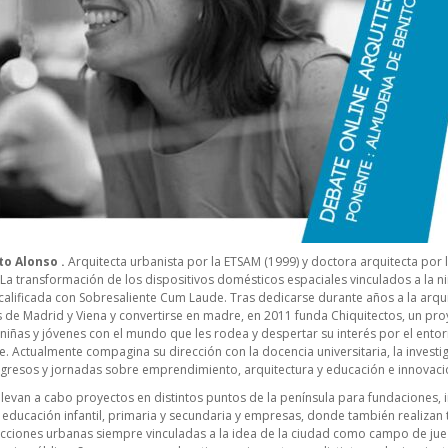
o Alonso .
Arquitecta urbanista por la ETSAM (1999) y doctora arquitecta por l
. La transformación de los dispositivos domésticos espaciales vinculados a la 
 calificada con Sobresaliente Cum Laude. Tras dedicarse durante años a la arq
s de Madrid y Viena y convertirse en madre, en 2011 funda
Chiquitectos
, un pr
, niñas y jóvenes con el mundo que les rodea y despertar su interés por el entor
e. Actualmente compagina su dirección con la docencia universitaria, la investig
ngresos y jornadas sobre emprendimiento, arquitectura y educación e innovac
levan a cabo proyectos en distintos puntos de la península para fundaciones, i
 educación infantil, primaria y secundaria y empresas, donde también realizan 
cciones urbanas siempre vinculadas a la idea de la ciudad como campo de jueg