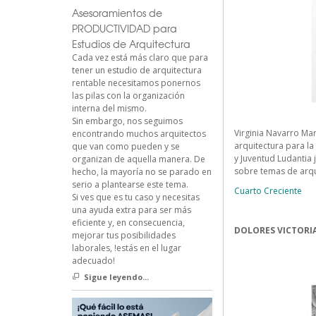
Asesoramientos de
PRODUCTIVIDAD para
Estudios de Arquitectura
Cada vez está más claro que para
tener un estudio de arquitectura
rentable necesitamos ponernos
las pilas con la organización
interna del mismo.
Sin embargo, nos seguimos
Virginia Navarro Mar
encontrando muchos arquitectos
arquitectura para la
que van como pueden y se
y Juventud Ludantia 
organizan de aquella manera. De
sobre temas de arqui
hecho, la mayoría no se parado en
serio a plantearse este tema.
Cuarto Creciente
Si ves que es tu caso y necesitas
una ayuda extra para ser más
eficiente y, en consecuencia,
DOLORES VICTORIA
mejorar tus posibilidades
laborales, !estás en el lugar
adecuado!
Sigue leyendo...