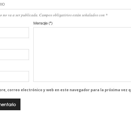
RIO
eo no va a ser publicada. Campos obligatirios están señalados con
*
Mensaje
(*)
re, correo electrónico y web en este navegador para la próxima vez 