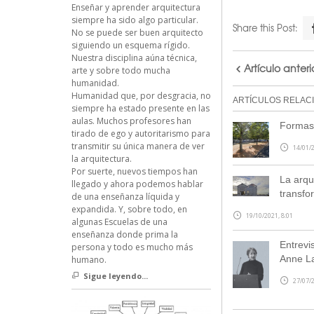
Enseñar y aprender arquitectura
siempre ha sido algo particular.
Share this Post:
No se puede ser buen arquitecto
siguiendo un esquema rígido.
Nuestra disciplina aúna técnica,
Artículo anteri
arte y sobre todo mucha
humanidad.
Humanidad que, por desgracia, no
ARTÍCULOS RELAC
siempre ha estado presente en las
aulas. Muchos profesores han
Formas
tirado de ego y autoritarismo para
transmitir su única manera de ver
14/01/2
la arquitectura.
Por suerte, nuevos tiempos han
La arqu
llegado y ahora podemos hablar
transfo
de una enseñanza líquida y
expandida. Y, sobre todo, en
19/10/2021, 8:01
algunas Escuelas de una
enseñanza donde prima la
Entrevi
persona y todo es mucho más
Anne L
humano.
Sigue leyendo...
27/07/2