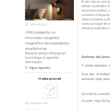
El otro día se conce
siendo nominales. Es
un premio político. 
conviene al discurso
dado el premio a ell
como un toque de at
20/06/2026, 20:22
enésima maniobra d
JUNG presenta un
innovador cargador
magnético de paredpara
smartphones
Nuestros amigos de Jung nos
Autores del post
hacen llegar la siguiente
información.
Y como siempre, si
Sigue leyendo...
A su vez, si todav
terminar este artíc
Suscribirte a nuestr
Acceder:
http://bit.l
01/05/2026, 12:36