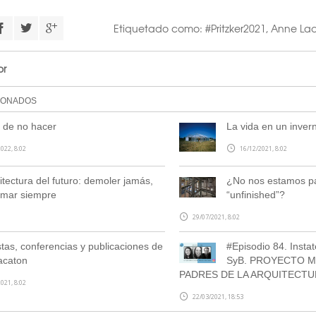
Etiquetado como:
#Pritzker2021
,
Anne La
or
IONADOS
 de no hacer
La vida en un inver
022, 8:02
16/12/2021, 8:02
itectura del futuro: demoler jamás,
¿No nos estamos pa
rmar siempre
“unfinished”?
29/07/2021, 8:02
stas, conferencias y publicaciones de
#Episodio 84. Insta
acaton
SyB. PROYECTO M
PADRES DE LA ARQUITECTU
021, 8:02
22/03/2021, 18:53