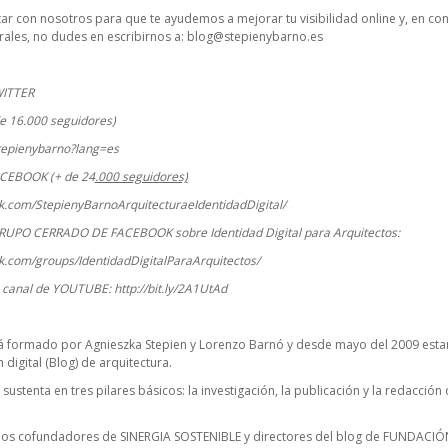
ctar con nosotros para que te ayudemos a mejorar tu visibilidad online y, en co
ales, no dudes en escribirnos a:
blog@stepienybarno.es
WITTER
e 16.000 seguidores)
stepienybarno?lang=es
ACEBOOK (+ de 24
.000 seguidores)
k.com/StepienyBarnoArquitecturaeIdentidadDigital/
RUPO CERRADO DE FACEBOOK sobre Identidad Digital para Arquitectos:
k.com/groups/IdentidadDigitalParaArquitectos/
o canal de YOUTUBE:
http://bit.ly/2A1UtAd
á formado por Agnieszka Stepien y Lorenzo Barnó y desde mayo del 2009 estam
digital (Blog) de arquitectura.
 sustenta en tres pilares básicos: la investigación, la publicación y la redacció
cios cofundadores de
SINERGIA SOSTENIBLE
y directores del blog de FUNDACIÓ