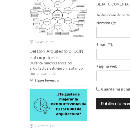
DEJA TU COMENTA
Tu dirección de corr
Nombre
(*):
16/04/2026, 8:26
Email
(*):
Del Don Arquitecto al DON
del arquitecto.
Durante muchos años los
Página web
arquitectos estuvieron levitando
por enciama del
Sigue leyendo...
Guarda mi nomb
25/02/2026, 9:00