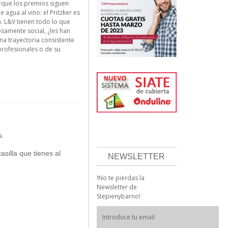
porque los premios siguen
agua al vino: el Pritzker es
a. L&V tienen todo lo que
osamente social, ¿les han
na trayectoria consistente
rofesionales o de su
s.
asilla que tienes al
NEWSLETTER
!No te pierdas la
Newsletter de
Stepienybarno!