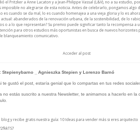
dió el Pritzker a Anne Lacaton y a Jean-Philippe Vassal (L&V), no a su estudio, 
 imposible no alegrarse de esta noticia. Antes de celebrarlo, pongamos algo de 
Lo es cuando se da mal, lo es cuando homenajea a una vieja gloria y lo es ahor
 actual: abanderados de la renovación urbana, de la sostenibilidad, de lo rabi
os o a lo que representan? Su premio puede significar tanto la recompensa a u
ención para otros estudios más oportunistas en busca de nuevos horizontes p
e blanqueamiento comunicativo.
Acceder al post
:
Stepienybarno
_ Agnieszka Stepien y Lorenzo Barnó
 te gustó el post, estaría genial que lo compartas en tus redes sociale
ía no estás suscrito a nuestra Newsletter, te animamos a hacerlo en la c
ulo.
o blog y recibe gratis nuestra guía: 10 Ideas para vender más si eres arquitecto
y/2fkkTS7