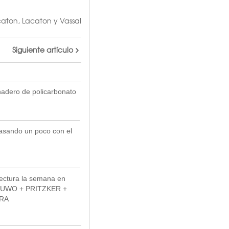
caton
,
Lacaton y Vassal
Siguiente artículo
nadero de policarbonato
sando un poco con el
tectura la semana en
UWO + PRITZKER +
RA