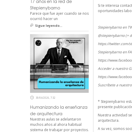
17 años en la red de
Si te interesa conta
Stepienybarno
oportunidades labor
Parece que fue ayer cuando se nos
ocurrió hacer un
Sigue leyendo...
Stepienybarno en T
@stepienybarno (+ d
https://twitter.com/
Stepienybarno en F
https://www.faceboo
Acceder a nuestro G
https://www.faceboo
Suscríbete a nuestr
30/04/2026, 7:32
*
Stepienybarno
est
Humanizando la enseñanza
presente publicación 
de arquitectura
Nuestra actividad se
Nuestras aulas se adelantaron
arquitectura.
muchos años al ahora habitual
A su vez, somos so
sistema de trabajar por proyectos.