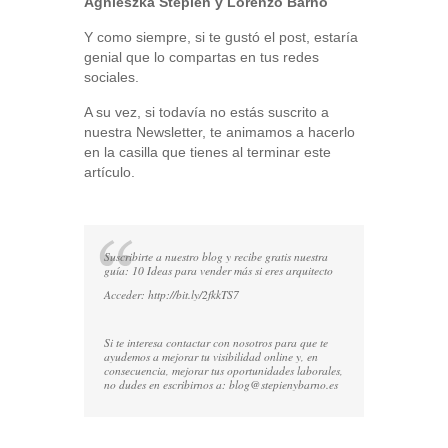
Agnieszka Stepien y Lorenzo Barnó
Y como siempre, si te gustó el post, estaría
genial que lo compartas en tus redes
sociales.
A su vez, si todavía no estás suscrito a
nuestra Newsletter, te animamos a hacerlo
en la casilla que tienes al terminar este
artículo.
Suscribirte a nuestro blog y recibe gratis nuestra
guía: 10 Ideas para vender más si eres arquitecto
Acceder:
http://bit.ly/2fkkTS7
Si te interesa contactar con nosotros para que te
ayudemos a mejorar tu visibilidad online y, en
consecuencia, mejorar tus oportunidades laborales,
no dudes en escribirnos a:
blog@stepienybarno.es