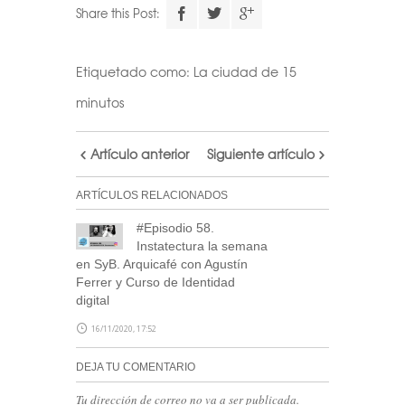
Descarga el
Share this Post:
calendario
Etiquetado como:
La ciudad de 15
Realiza tu suscripción a
minutos
nuestra newsletter a través
de este formulario
y accede
Artículo anterior
Siguiente artículo
al archivo descargable del
calendario de Arquitectas
ARTÍCULOS RELACIONADOS
Ocultas.
#Episodio 58.
Consulta tu correo para
Instatectura la semana
confirmar la inscripción y
en SyB. Arquicafé con Agustín
recibir noticias de nuestra
Ferrer y Curso de Identidad
digital
parte.
16/11/2020, 17:52
NOTA: En el caso de no haber recibido el
correo de confirmación por nuestra
DEJA TU COMENTARIO
parte, escríbenos a
blog@stepienybarno.es
Tu dirección de correo no va a ser publicada.