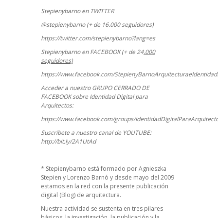
Stepienybarno en TWITTER
@stepienybarno (+ de 16.000 seguidores)
https://twitter.com/stepienybarno?lang=es
Stepienybarno en FACEBOOK (+ de 24
.000
seguidores)
https://www.facebook.com/StepienyBarnoArquitecturaeIdentidadD
Acceder a nuestro GRUPO CERRADO DE
FACEBOOK sobre Identidad Digital para
Arquitectos:
https://www.facebook.com/groups/IdentidadDigitalParaArquitect
Suscríbete a nuestro canal de YOUTUBE:
http://bit.ly/2A1UtAd
*
Stepienybarno
está formado por Agnieszka
Stepien y Lorenzo Barnó y desde mayo del 2009
estamos en la red con la presente publicación
digital (Blog) de arquitectura.
Nuestra actividad se sustenta en tres pilares
básicos: la investigación, la publicación y la