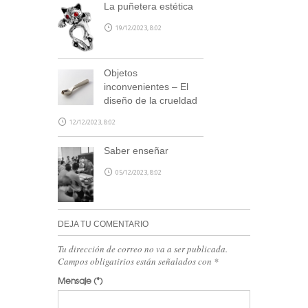
La puñetera estética
19/12/2023, 8:02
Objetos
inconvenientes – El
SUSCRÍBETE
diseño de la crueldad
12/12/2023, 8:02
Saber enseñar
05/12/2023, 8:02
DEJA TU COMENTARIO
Tu dirección de correo no va a ser publicada.
Campos obligatirios están señalados con
*
Mensaje
(*)