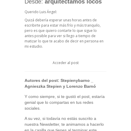
Desde:
arquitectamos locos
Querido Luis Ángel:
Quizá debería esperar unas horas antes de
escribirte para estar más frío y más tranquilo,
pero es que quiero contarte lo que sigue lo
antes posible para ver si llego a tiempo de
matizar lo que te acabo de decir en persona en
mi estudio.
Acceder al post
Autores del post:
Stepienybarno
_
Agnieszka Stepien y Lorenzo Barnó
Y como siempre, si te gustó el post, estaría
genial que lo compartas en tus redes
sociales.
A su vez, si todavía no estás suscrito a
nuestra Newsletter, te animamos a hacerlo
en la casilla que tienes al terminar este