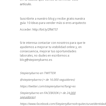
artículo.
Suscribirte a nuestro blog y recibe gratis nuestra
guía: 10 Ideas para vender más si eres arquitecto
Acceder:
http://bit.ly/2fkkTS7
Si te interesa contactar con nosotros para que te
ayudemos a mejorar tu visibilidad online y, en
consecuencia, mejorar tus oportunidades
laborales, no dudes en escribirnos a:
blog@stepienybarno.es
Stepienybarno en TWITTER
@stepienybarno (+ de 16.000 seguidores)
https://twitter.com/stepienybarno?lang=es
Stepienybarno en FACEBOOK (+ de 24
.000
seguidores)
https://www.facebook.com/StepienyBarnoArquitecturaeIdentidadD