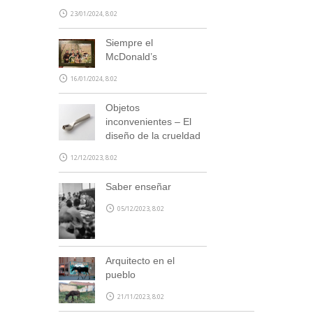
23/01/2024, 8:02
Siempre el
McDonald’s
16/01/2024, 8:02
Objetos
inconvenientes – El
diseño de la crueldad
12/12/2023, 8:02
Saber enseñar
05/12/2023, 8:02
Arquitecto en el
pueblo
21/11/2023, 8:02