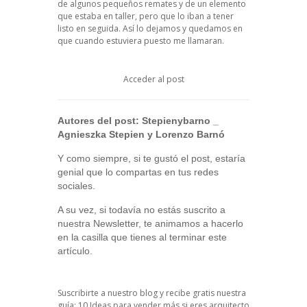
de algunos pequeños remates y de un elemento
que estaba en taller, pero que lo iban a tener
listo en seguida. Así lo dejamos y quedamos en
que cuando estuviera puesto me llamaran.
Acceder al post
Autores del post:
Stepienybarno
_
Agnieszka Stepien y Lorenzo Barnó
Y como siempre, si te gustó el post, estaría
genial que lo compartas en tus redes
sociales.
A su vez, si todavía no estás suscrito a
nuestra Newsletter, te animamos a hacerlo
en la casilla que tienes al terminar este
artículo.
Suscribirte a nuestro blog y recibe gratis nuestra
guía: 10 Ideas para vender más si eres arquitecto