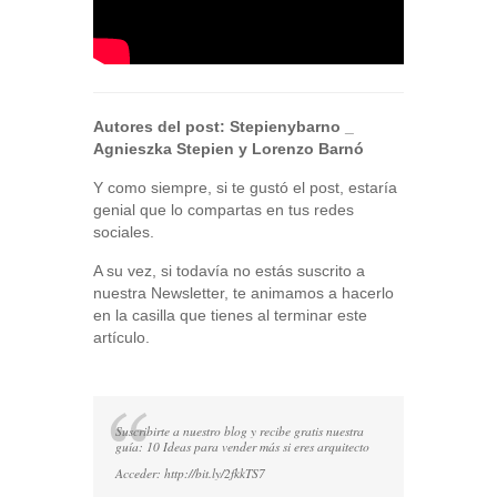
Autores del post:
Stepienybarno
_
Agnieszka Stepien y Lorenzo Barnó
Y como siempre, si te gustó el post, estaría
genial que lo compartas en tus redes
sociales.
A su vez, si todavía no estás suscrito a
nuestra Newsletter, te animamos a hacerlo
en la casilla que tienes al terminar este
artículo.
Suscribirte a nuestro blog y recibe gratis nuestra
guía: 10 Ideas para vender más si eres arquitecto
Acceder:
http://bit.ly/2fkkTS7