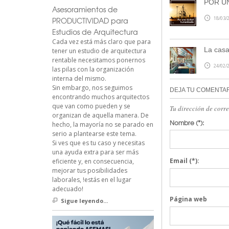
POR U
Asesoramientos de
18/03/2
PRODUCTIVIDAD para
Estudios de Arquitectura
Cada vez está más claro que para
La casa
tener un estudio de arquitectura
rentable necesitamos ponernos
24/02/2
las pilas con la organización
interna del mismo.
Sin embargo, nos seguimos
DEJA TU COMENTA
encontrando muchos arquitectos
que van como pueden y se
Tu dirección de corr
organizan de aquella manera. De
Nombre
(*):
hecho, la mayoría no se parado en
serio a plantearse este tema.
Si ves que es tu caso y necesitas
una ayuda extra para ser más
Email
(*):
eficiente y, en consecuencia,
mejorar tus posibilidades
laborales, !estás en el lugar
adecuado!
Página web
Sigue leyendo...