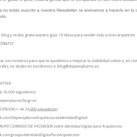
ía no estás suscrito a nuestra Newsletter, te animamos a hacerlo en la c
ulo.
o blog y recibe gratis nuestra guía: 10 Ideas para vender más si eres arquitecto
y/2fkkTS7
ctar con nosotros para que te ayudemos a mejorar tu visibilidad online y, en co
ales, no dudes en escribirnos a:
blog@stepienybarno.es
WITTER
e 16.000 seguidores)
stepienybarno?lang=es
ACEBOOK (+ de 24
.000 seguidores)
k.com/StepienyBarnoArquitecturaeIdentidadDigital/
RUPO CERRADO DE FACEBOOK sobre Identidad Digital para Arquitectos:
k.com/groups/IdentidadDigitalParaArquitectos/