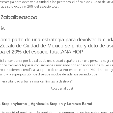
strategia para devolver la ciudad a los peatones, el Zócalo de Ciudad de Méxi
 que solo ocupa el 20% del espacio total.
u Zabalbeascoa
ís
Como parte de una estrategia para devolver la ciud
 Zócalo de Ciudad de México se pintó y dotó de as
pa el 20% del espacio total.ANA HOP
ícil encontrarse por las calles de una ciudad española con una persona negra 
poco frecuente toparse con ancianos caminando con andadores. Una mujer ca
n era diferente tendía a salir poco de casa. Por entonces, en 1970, el sociólog
ano y la superposición de diversos modos de vida asegurando que
nera vitalidad urbana y marcar límites la destruye”.
Acceder al post
:
Stepienybarno
_ Agnieszka Stepien y Lorenzo Barnó
 te gustó el post, estaría genial que lo compartas en tus redes sociale