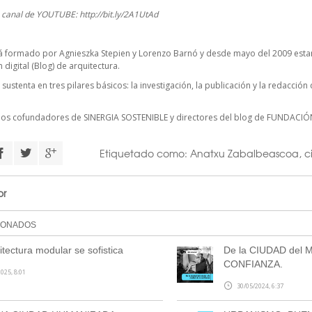
o canal de YOUTUBE:
http://bit.ly/2A1UtAd
á formado por Agnieszka Stepien y Lorenzo Barnó y desde mayo del 2009 estam
digital (Blog) de arquitectura.
 sustenta en tres pilares básicos: la investigación, la publicación y la redacció
cios cofundadores de
SINERGIA SOSTENIBLE
y directores del blog de FUNDACIÓ
Etiquetado como:
Anatxu Zabalbeascoa
,
c
or
IONADOS
itectura modular se sofistica
De la CIUDAD del M
CONFIANZA.
025, 8:01
30/05/2024, 6:37