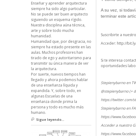
Enseñar y aprender arquitectura
siempre ha sido algo particular.
A su vez, si todav
No se puede ser buen arquitecto
terminar este artíc
siguiendo un esquema rígido.
Nuestra disciplina aúna técnica,
arte y sobre todo mucha
Suscribirte a nuestr
humanidad.
Humanidad que, por desgracia, no
Acceder:
http://bit.l
siempre ha estado presente en las
aulas. Muchos profesores han
tirado de ego y autoritarismo para
Si te interesa conta
transmitir su única manera de ver
oportunidades labor
la arquitectura.
Por suerte, nuevos tiempos han
llegado y ahora podemos hablar
Stepienybarno en T
de una enseñanza líquida y
expandida. Y, sobre todo, en
@stepienybarno (+ d
algunas Escuelas de una
https://twitter.com/
enseñanza donde prima la
persona y todo es mucho más
Stepienybarno en F
humano.
https://www.faceboo
Sigue leyendo...
Acceder a nuestro G
https://www.faceboo