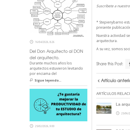
Suscríbete a nuestr
*
Stepienybarno
est
presente publicación 
Nuestra actividad se
arquitectura.
16/04/2026, 8:26
A su vez, somos so
Del Don Arquitecto al DON
del arquitecto.
Durante muchos años los
Share this Post:
arquitectos estuvieron levitando
por enciama del
Artículo anteri
Sigue leyendo...
ARTÍCULOS RELAC
La arqu
25/06/2
25/02/2026, 9:00