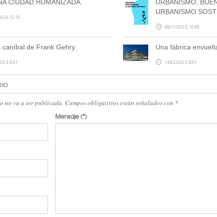
NA CIUDAD HUMANIZADA.
URBANISMO, BUE
URBANISMO SOST
024, 12:16
08/11/2023, 10:00
 caníbal de Frank Gehry
Una fábrica envuelt
023, 8:01
14/02/2023, 8:01
RIO
eo no va a ser publicada. Campos obligatirios están señalados con
*
Mensaje
(*)