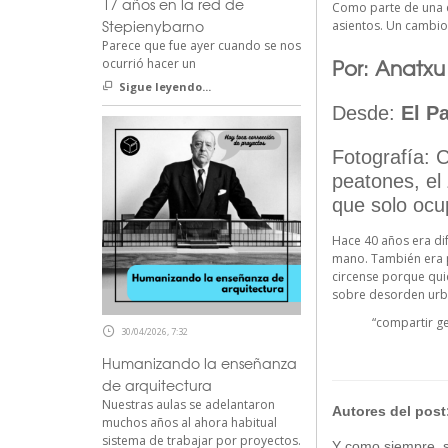
17 años en la red de
Como parte de una e
Stepienybarno
asientos. Un cambio
Parece que fue ayer cuando se nos
Por: Anatx
ocurrió hacer un
Sigue leyendo...
Desde:
El Pa
Fotografía: 
peatones, el
que solo ocu
Hace 40 años era dif
mano. También era 
circense porque quie
sobre desorden urb
“compartir ge
30/04/2026, 7:32
Humanizando la enseñanza
de arquitectura
Nuestras aulas se adelantaron
Autores del post
muchos años al ahora habitual
sistema de trabajar por proyectos.
Y como siempre, si