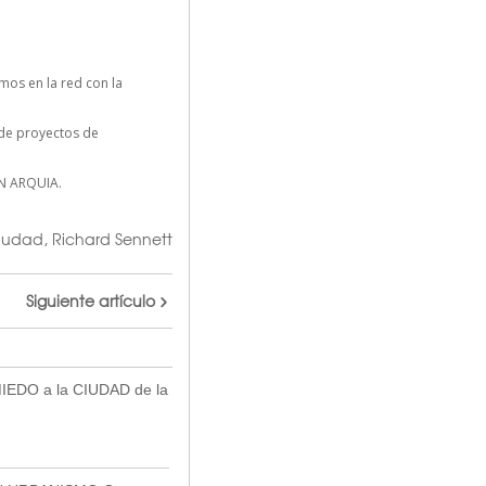
os en la red con la
n de proyectos de
N ARQUIA.
iudad
,
Richard Sennett
Siguiente artículo
IEDO a la CIUDAD de la