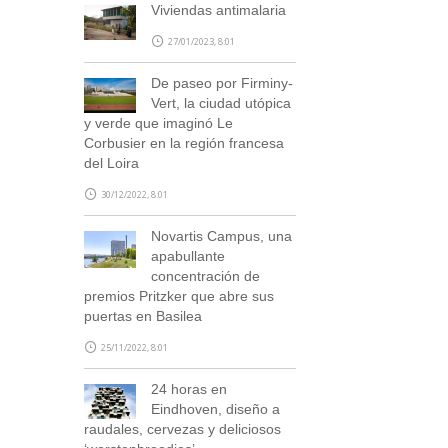
Viviendas antimalaria
NOTA: En el caso de no haber recibido el
correo de confirmación por nuestra
27/01/2023, 8:01
parte, escríbenos a
blog@stepienybarno.es
De paseo por Firminy-
Vert, la ciudad utópica
y verde que imaginó Le
Corbusier en la región francesa
del Loira
30/12/2022, 8:01
Novartis Campus, una
apabullante
SUSCRÍBETE
concentración de
premios Pritzker que abre sus
puertas en Basilea
25/11/2022, 8:01
24 horas en
Eindhoven, diseño a
raudales, cervezas y deliciosos