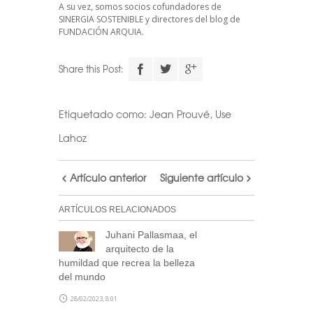
A su vez, somos socios cofundadores de
SINERGIA SOSTENIBLE
y directores del blog de
FUNDACIÓN ARQUIA.
Descarga el
Share this Post:
calendario
Etiquetado como:
Jean Prouvé
,
Use
Realiza tu suscripción a
Lahoz
nuestra newsletter a través
de este formulario
y accede
Artículo anterior
Siguiente artículo
al archivo descargable del
calendario de Arquitectas
ARTÍCULOS RELACIONADOS
Ocultas.
Juhani Pallasmaa, el
Consulta tu correo para
arquitecto de la
confirmar la inscripción y
humildad que recrea la belleza
recibir noticias de nuestra
del mundo
parte.
28/02/2023, 8:01