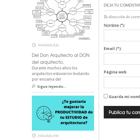
DEJA TU COMENTA
Tu dirección de corr
Nombre
(*):
16/04/2026, 8:26
Email
(*):
Del Don Arquitecto al DON
del arquitecto.
Durante muchos años los
Página web
arquitectos estuvieron levitando
por enciama del
Sigue leyendo...
Guarda mi nomb
25/02/2026, 9:00