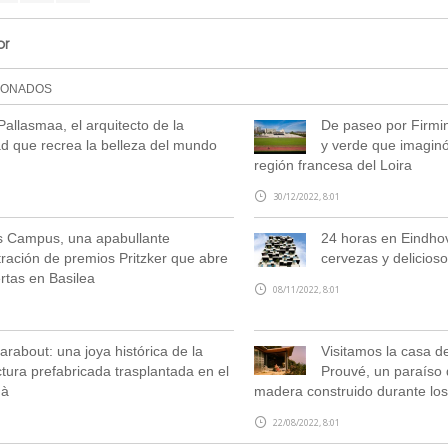
or
IONADOS
Pallasmaa, el arquitecto de la
De paseo por Firmin
d que recrea la belleza del mundo
y verde que imaginó
región francesa del Loira
30/12/2022, 8:01
s Campus, una apabullante
24 horas en Eindhov
ración de premios Pritzker que abre
cervezas y delicios
rtas en Basilea
08/11/2022, 8:01
rabout: una joya histórica de la
Visitamos la casa 
ctura prefabricada trasplantada en el
Prouvé, un paraíso 
dà
madera construido durante lo
22/08/2022, 8:01