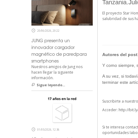
Tanzania.Jul
El proyecto Star Hom
salubridad de sus h
20/06/2026, 20:22
JUNG presenta un
innovador cargador
magnético de paredpara
Autores del post
smartphones
Y como siempre, si
Nuestros amigos de Jung nos
hacen llegar la siguiente
A su vez, si todav
información.
terminar este artíc
Sigue leyendo...
Suscribirte a nuestr
Acceder:
http://bit.l
Si te interesa conta
01/05/2026, 12:36
oportunidades labor