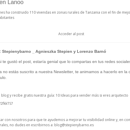
ien Lanoo
es ha construido 110 vivendas en zonas rurales de Tanzania con el fin de mejo
abitantes
Acceder al post
:
Stepienybarno
_ Agnieszka Stepien y Lorenzo Barnó
 te gustó el post, estaría genial que lo compartas en tus redes sociale
ía no estás suscrito a nuestra Newsletter, te animamos a hacerlo en la c
ulo.
o blog y recibe gratis nuestra guía: 10 Ideas para vender más si eres arquitecto
y/2fkkTS7
ctar con nosotros para que te ayudemos a mejorar tu visibilidad online y, en co
ales, no dudes en escribirnos a:
blog@stepienybarno.es