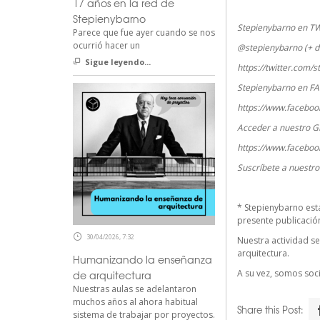
17 años en la red de
Stepienybarno
Stepienybarno en T
Parece que fue ayer cuando se nos
ocurrió hacer un
@stepienybarno (+ d
Sigue leyendo...
https://twitter.com/
Stepienybarno en F
https://www.faceboo
Acceder a nuestro G
https://www.faceboo
Suscríbete a nuestr
*
Stepienybarno
est
presente publicación 
30/04/2026, 7:32
Nuestra actividad se
arquitectura.
Humanizando la enseñanza
A su vez, somos so
de arquitectura
Nuestras aulas se adelantaron
muchos años al ahora habitual
Share this Post:
sistema de trabajar por proyectos.