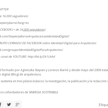
WITTER
e 16.000 seguidores)
stepienybarno?lang=es
ACEBOOK (+ de 24
.000 seguidores)
k.com/StepienyBarnoArquitecturaeIdentidadDigital/
RUPO CERRADO DE FACEBOOK sobre Identidad Digital para Arquitectos:
k.com/groups/IdentidadDigitalParaArquitectos/
o canal de YOUTUBE:
http://bit.ly/2A1UtAd
á formado por Agnieszka Stepien y Lorenzo Barnó y desde mayo del 2009 estam
digital (Blog) de arquitectura.
 sustenta en tres pilares básicos: la investigación, la publicación y la redacció
cios cofundadores de
SINERGIA SOSTENIBLE
Etiq