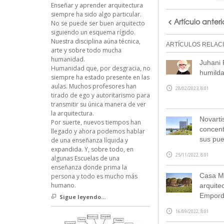
Enseñar y aprender arquitectura
siempre ha sido algo particular.
Artículo anteri
No se puede ser buen arquitecto
siguiendo un esquema rígido.
Nuestra disciplina aúna técnica,
ARTÍCULOS RELAC
arte y sobre todo mucha
humanidad.
Juhani 
Humanidad que, por desgracia, no
humilda
siempre ha estado presente en las
aulas. Muchos profesores han
28/02/2023, 8:01
tirado de ego y autoritarismo para
transmitir su única manera de ver
la arquitectura.
Novarti
Por suerte, nuevos tiempos han
concent
llegado y ahora podemos hablar
sus pue
de una enseñanza líquida y
expandida. Y, sobre todo, en
25/11/2022, 8:01
algunas Escuelas de una
enseñanza donde prima la
Casa Ma
persona y todo es mucho más
humano.
arquite
Empor
Sigue leyendo...
16/09/2022, 8:01