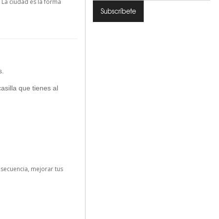
La ciudad es la forma
s.
asilla que tienes al
nsecuencia, mejorar tus