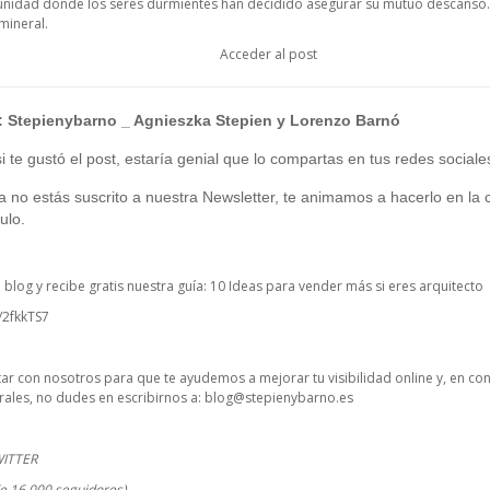
unidad donde los seres durmientes han decidido asegurar su mutuo descanso. 
ineral.
Acceder al post
:
Stepienybarno
_ Agnieszka Stepien y Lorenzo Barnó
 te gustó el post, estaría genial que lo compartas en tus redes sociale
ía no estás suscrito a nuestra Newsletter, te animamos a hacerlo en la c
ulo.
o blog y recibe gratis nuestra guía: 10 Ideas para vender más si eres arquitecto
y/2fkkTS7
ctar con nosotros para que te ayudemos a mejorar tu visibilidad online y, en co
ales, no dudes en escribirnos a:
blog@stepienybarno.es
WITTER
e 16.000 seguidores)