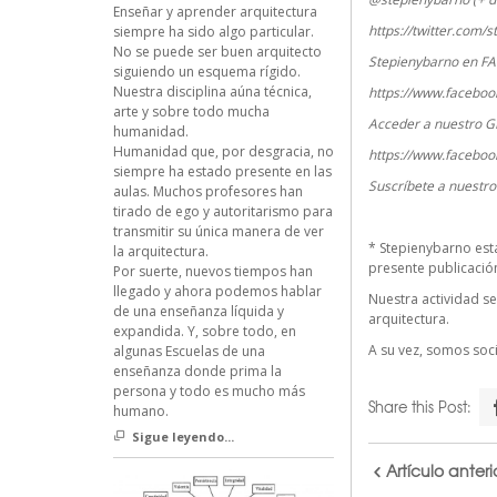
Enseñar y aprender arquitectura
https://twitter.com/
siempre ha sido algo particular.
No se puede ser buen arquitecto
Stepienybarno en F
siguiendo un esquema rígido.
Nuestra disciplina aúna técnica,
https://www.faceboo
arte y sobre todo mucha
Acceder a nuestro G
humanidad.
Humanidad que, por desgracia, no
https://www.faceboo
siempre ha estado presente en las
Suscríbete a nuestr
aulas. Muchos profesores han
tirado de ego y autoritarismo para
transmitir su única manera de ver
*
Stepienybarno
est
la arquitectura.
presente publicación 
Por suerte, nuevos tiempos han
llegado y ahora podemos hablar
Nuestra actividad se
de una enseñanza líquida y
arquitectura.
expandida. Y, sobre todo, en
A su vez, somos so
algunas Escuelas de una
enseñanza donde prima la
persona y todo es mucho más
Share this Post:
humano.
Sigue leyendo...
Artículo anteri