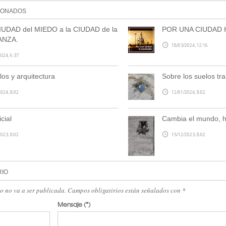
IONADOS
IUDAD del MIEDO a la CIUDAD de la
POR UNA CIUDAD 
ANZA.
18/03/2024, 12:16
024, 6:37
los y arquitectura
Sobre los suelos tran
024, 8:02
12/01/2024, 8:02
icial
Cambia el mundo, h
023, 8:02
15/12/2023, 8:02
RIO
eo no va a ser publicada. Campos obligatirios están señalados con
*
Mensaje
(*)