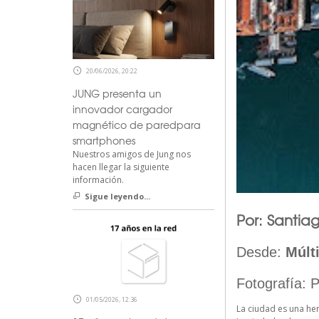
20/06/2026, 20:22
JUNG presenta un
innovador cargador
magnético de paredpara
smartphones
Nuestros amigos de Jung nos
hacen llegar la siguiente
información.
Sigue leyendo...
Por: Santia
Desde:
Múlt
Fotografía: 
01/05/2026, 12:36
La ciudad es una he