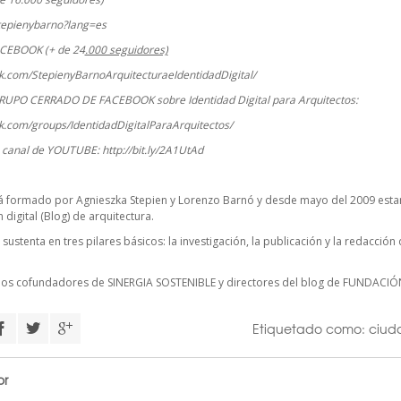
stepienybarno?lang=es
ACEBOOK (+ de 24
.000 seguidores)
k.com/StepienyBarnoArquitecturaeIdentidadDigital/
RUPO CERRADO DE FACEBOOK sobre Identidad Digital para Arquitectos:
k.com/groups/IdentidadDigitalParaArquitectos/
o canal de YOUTUBE:
http://bit.ly/2A1UtAd
á formado por Agnieszka Stepien y Lorenzo Barnó y desde mayo del 2009 estam
digital (Blog) de arquitectura.
 sustenta en tres pilares básicos: la investigación, la publicación y la redacció
cios cofundadores de
SINERGIA SOSTENIBLE
y directores del blog de FUNDACIÓ
Etiquetado como:
ciud
or