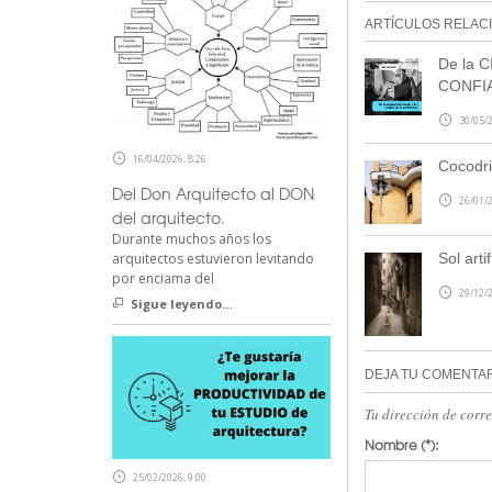
ARTÍCULOS RELAC
De la C
CONFI
30/05/2
16/04/2026, 8:26
Cocodri
Del Don Arquitecto al DON
26/01/2
del arquitecto.
Durante muchos años los
arquitectos estuvieron levitando
Sol artif
por enciama del
29/12/2
Sigue leyendo...
DEJA TU COMENTA
Tu dirección de corr
Nombre
(*):
25/02/2026, 9:00