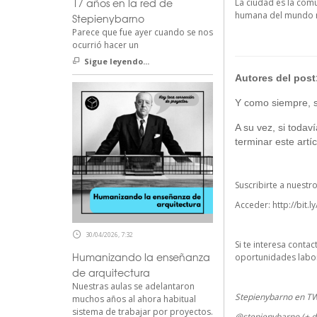
17 años en la red de
La ciudad es la com
humana del mundo m
Stepienybarno
Parece que fue ayer cuando se nos
ocurrió hacer un
Sigue leyendo...
Autores del post
Y como siempre, si
A su vez, si todav
terminar este artíc
Suscribirte a nuestr
Acceder:
http://bit.l
30/04/2026, 7:32
Si te interesa conta
Humanizando la enseñanza
oportunidades labor
de arquitectura
Nuestras aulas se adelantaron
Stepienybarno en T
muchos años al ahora habitual
sistema de trabajar por proyectos.
@stepienybarno (+ d